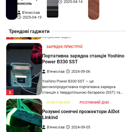
Бездротова колонка LG XBOOM Go
2025-04-14
консоль
XG2T
В'ячеслав
В'ячеслав
2024-09-07
2025-04-19
LG XBOOM Go XG2T — це компактна
Трендові гаджети
бездротова колонка, яка поєднує в собі
1
потужний звук…
ЗАРЯДНІ ПРИСТРОЇ
Портативна зарядна станція Yoshino
Power B330 SST
В'ячеслав
2024-09-06
Yoshino Power B330 SST — це
високопродуктивна портативна зарядна
2
станція з твердотільною батареєю (SST) та…
ОСВІТЛЕННЯ
РОЗУМНИЙ ДІМ
Розумні сонячні прожектори AiDot
Linkind
В'ячеслав
2024-09-05