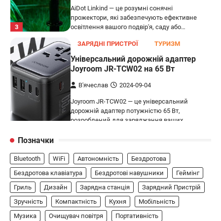
AiDot Linkind — це розумні сонячні
прожектори, які забезпечують ефективне
3
освітлення вашого подвір'я, саду або…
ЗАРЯДНІ ПРИСТРОЇ
ТУРИЗМ
Універсальний дорожній адаптер
Joyroom JR-TCW02 на 65 Вт
В'ячеслав
2024-09-04
Joyroom JR-TCW02 — це універсальний
дорожній адаптер потужністю 65 Вт,
розроблений для заряджання ваших
4
пристроїв…
Позначки
ГЕЙМІНГ
Bluetooth
WiFi
Автономність
Бездротова
Бездротовий контролер 8BitDo Lite
SE 2.4G для Xbox
Бездротова клавіатура
Бездротові навушники
Геймінг
Гриль
Дизайн
Зарядна станція
Зарядний Пристрій
В'ячеслав
2024-09-03
Зручність
Компактність
Кухня
Мобільність
8BitDo Lite SE 2.4G — це компактний
бездротовий контролер, розроблений
Музика
Очищувач повітря
Портативність