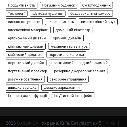
5
спеціально для Xbox. Завдяки своєму…
Продуктивність
Розумний будинок
Смарт-годинник
АУДІО
КОЛОНКИ
Технології
Шумозаглушення
бездзеркальна камера
Бездротова колонка LG XBOOM Go
висока потужність
висока ємність
високоякісний звук
XG2T
високоякісні матеріали
домашній кінотеатр
В'ячеслав
2024-09-07
ергономічний дизайн
зручний дизайн
LG XBOOM Go XG2T — це компактна
компактний дизайн
механічна клавіатура
бездротова колонка, яка поєднує в собі
мобільний додаток
1
потужний звук…
портативна колонка
портативний дизайн
портативний зарядний пристрій
ЗАРЯДНІ ПРИСТРОЇ
портативний проектор
резервне джерело живлення
Портативна зарядна станція Yoshino
Power B330 SST
розумне освітлення
сенсорне управління
швидка зарядка
швидке заряджання
В'ячеслав
2024-09-06
інтелектуальні функції
інтуїтивний інтерфейс
Yoshino Power B330 SST — це
високопродуктивна портативна зарядна
2
станція з твердотільною батареєю (SST) та…
ОСВІТЛЕННЯ
РОЗУМНИЙ ДІМ
2026
Gadget UA
| Україна, Київ, Ентузіастів 45
Twitter
Instagr
Face
Розумні сонячні прожектори AiDot