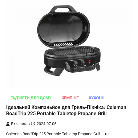
ОСВІТЛЕННЯ
РОЗУМНИЙ ДІМ
Розумні сонячні прожектори AiDot
ГАДЖЕТИ ДЛЯ ДОМУ
КЕМПІНГ
КУХОННІ
Linkind
Ідеальний Компаньйон для Гриль-Пікніка: Coleman
В'ячеслав
2024-09-05
RoadTrip 225 Portable Tabletop Propane Grill
AiDot Linkind — це розумні сонячні
В'ячеслав
2024-07-06
прожектори, які забезпечують ефективне
Coleman RoadTrip 225 Portable Tabletop Propane Grill — це
3
освітлення вашого подвір'я, саду або…