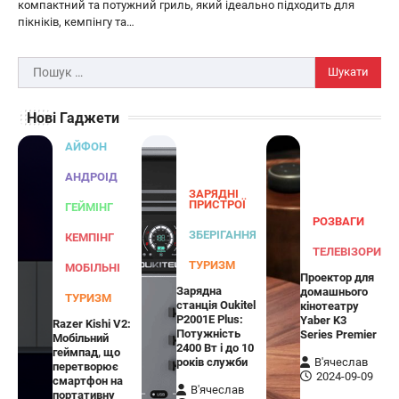
компактний та потужний гриль, який ідеально підходить для
ЗАРЯДНІ ПРИСТРОЇ
ТУРИЗМ
пікніків, кемпінгу та…
Універсальний дорожній адаптер
Joyroom JR-TCW02 на 65 Вт
Пошук:
В'ячеслав
2024-09-04
Нові Гаджети
Joyroom JR-TCW02 — це універсальний
дорожній адаптер потужністю 65 Вт,
АЙФОН
розроблений для заряджання ваших
4
пристроїв…
АНДРОІД
ЗАРЯДНІ
ГЕЙМІНГ
ПРИСТРОЇ
ГЕЙМІНГ
РОЗВАГИ
Бездротовий контролер 8BitDo Lite
ЗБЕРІГАННЯ
КЕМПІНГ
SE 2.4G для Xbox
ТЕЛЕВІЗОРИ
ТУРИЗМ
МОБІЛЬНІ
Проектор для
В'ячеслав
2024-09-03
Зарядна
домашнього
ТУРИЗМ
станція Oukitel
кінотеатру
8BitDo Lite SE 2.4G — це компактний
P2001E Plus:
Yaber K3
Razer Kishi V2:
бездротовий контролер, розроблений
Потужність
Series Premier
Мобільний
5
спеціально для Xbox. Завдяки своєму…
2400 Вт і до 10
геймпад, що
років служби
В'ячеслав
перетворює
АУДІО
КОЛОНКИ
2024-09-09
смартфон на
В'ячеслав
портативну