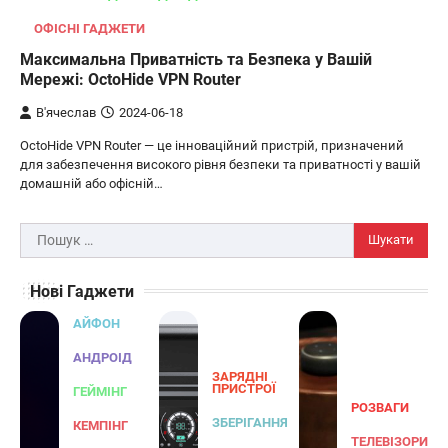
Розумні сонячні прожектори AiDot
ОФІСНІ ГАДЖЕТИ
Linkind
Максимальна Приватність та Безпека у Вашій
В'ячеслав
2024-09-05
Мережі: OctoHide VPN Router
AiDot Linkind — це розумні сонячні
В'ячеслав
2024-06-18
прожектори, які забезпечують ефективне
OctoHide VPN Router — це інноваційний пристрій, призначений
3
освітлення вашого подвір'я, саду або…
для забезпечення високого рівня безпеки та приватності у вашій
ЗАРЯДНІ ПРИСТРОЇ
ТУРИЗМ
домашній або офісній…
Універсальний дорожній адаптер
Joyroom JR-TCW02 на 65 Вт
Пошук:
В'ячеслав
2024-09-04
Нові Гаджети
Joyroom JR-TCW02 — це універсальний
дорожній адаптер потужністю 65 Вт,
АЙФОН
розроблений для заряджання ваших
4
пристроїв…
АНДРОІД
ЗАРЯДНІ
ГЕЙМІНГ
ПРИСТРОЇ
ГЕЙМІНГ
РОЗВАГИ
Бездротовий контролер 8BitDo Lite
ЗБЕРІГАННЯ
КЕМПІНГ
SE 2.4G для Xbox
ТЕЛЕВІЗОРИ