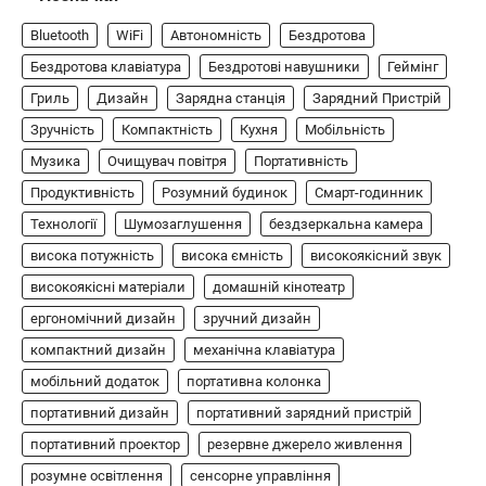
ГЕЙМІНГ
Bluetooth
WiFi
Автономність
Бездротова
Бездротовий контролер 8BitDo Lite
SE 2.4G для Xbox
Бездротова клавіатура
Бездротові навушники
Геймінг
Гриль
Дизайн
Зарядна станція
Зарядний Пристрій
В'ячеслав
2024-09-03
Зручність
Компактність
Кухня
Мобільність
8BitDo Lite SE 2.4G — це компактний
бездротовий контролер, розроблений
Музика
Очищувач повітря
Портативність
5
спеціально для Xbox. Завдяки своєму…
Продуктивність
Розумний будинок
Смарт-годинник
АУДІО
КОЛОНКИ
Технології
Шумозаглушення
бездзеркальна камера
Бездротова колонка LG XBOOM Go
висока потужність
висока ємність
високоякісний звук
XG2T
високоякісні матеріали
домашній кінотеатр
В'ячеслав
2024-09-07
ергономічний дизайн
зручний дизайн
LG XBOOM Go XG2T — це компактна
компактний дизайн
механічна клавіатура
бездротова колонка, яка поєднує в собі
мобільний додаток
1
потужний звук…
портативна колонка
портативний дизайн
портативний зарядний пристрій
ЗАРЯДНІ ПРИСТРОЇ
портативний проектор
резервне джерело живлення
Портативна зарядна станція Yoshino
Power B330 SST
розумне освітлення
сенсорне управління