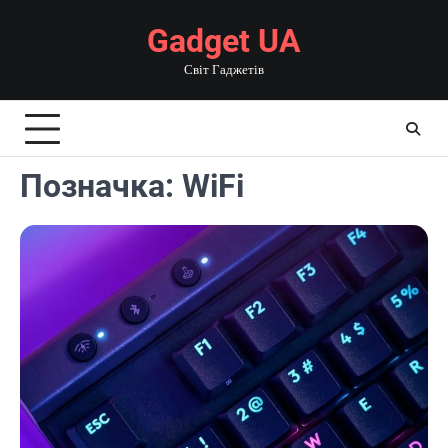
Перейти
Gadget UA
до
вмісту
Світ Гаджетів
Позначка:
WiFi