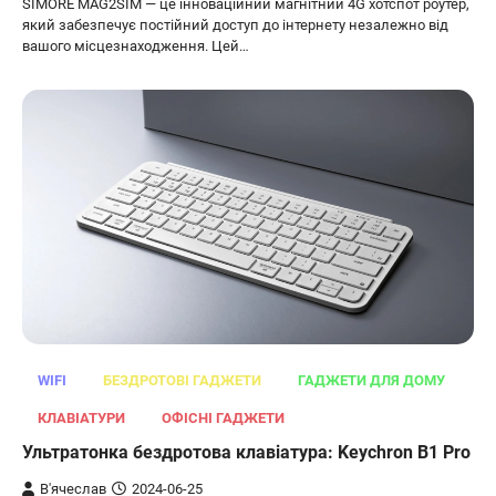
SIMORE MAG2SIM — це інноваційний магнітний 4G хотспот роутер,
який забезпечує постійний доступ до інтернету незалежно від
вашого місцезнаходження. Цей…
WIFI
БЕЗДРОТОВІ ГАДЖЕТИ
ГАДЖЕТИ ДЛЯ ДОМУ
КЛАВІАТУРИ
ОФІСНІ ГАДЖЕТИ
Ультратонка бездротова клавіатура: Keychron B1 Pro
В'ячеслав
2024-06-25