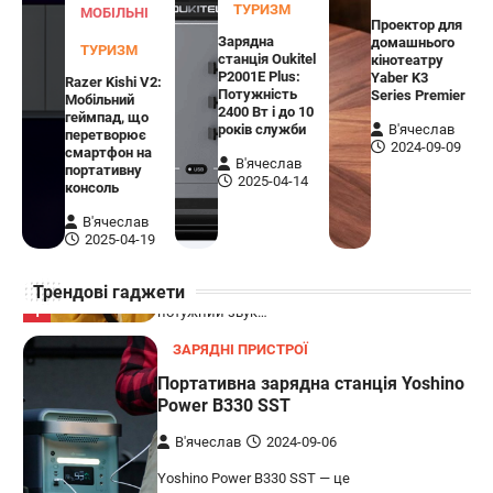
ТУРИЗМ
МОБІЛЬНІ
Проектор для
В'ячеслав
2024-09-03
Зарядна
домашнього
ТУРИЗМ
станція Oukitel
кінотеатру
8BitDo Lite SE 2.4G — це компактний
P2001E Plus:
Yaber K3
Razer Kishi V2:
бездротовий контролер, розроблений
Потужність
Series Premier
Мобільний
5
спеціально для Xbox. Завдяки своєму…
2400 Вт і до 10
геймпад, що
років служби
В'ячеслав
перетворює
АУДІО
КОЛОНКИ
2024-09-09
смартфон на
В'ячеслав
портативну
Бездротова колонка LG XBOOM Go
2025-04-14
консоль
XG2T
В'ячеслав
В'ячеслав
2024-09-07
2025-04-19
LG XBOOM Go XG2T — це компактна
Трендові гаджети
бездротова колонка, яка поєднує в собі
1
потужний звук…
ЗАРЯДНІ ПРИСТРОЇ
Портативна зарядна станція Yoshino
Power B330 SST
В'ячеслав
2024-09-06
Yoshino Power B330 SST — це