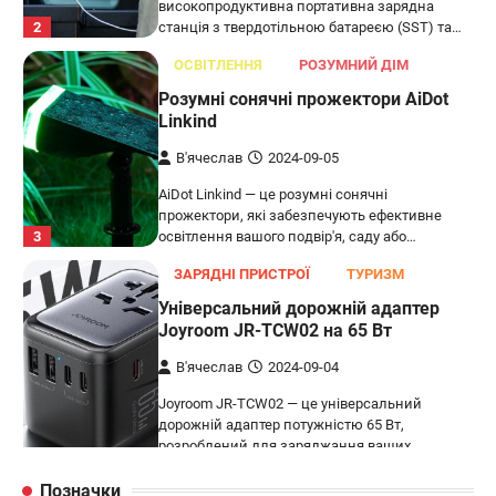
високопродуктивна портативна зарядна
2
станція з твердотільною батареєю (SST) та…
ОСВІТЛЕННЯ
РОЗУМНИЙ ДІМ
Розумні сонячні прожектори AiDot
Linkind
В'ячеслав
2024-09-05
AiDot Linkind — це розумні сонячні
прожектори, які забезпечують ефективне
3
освітлення вашого подвір'я, саду або…
ЗАРЯДНІ ПРИСТРОЇ
ТУРИЗМ
Універсальний дорожній адаптер
Joyroom JR-TCW02 на 65 Вт
В'ячеслав
2024-09-04
Joyroom JR-TCW02 — це універсальний
дорожній адаптер потужністю 65 Вт,
розроблений для заряджання ваших
4
пристроїв…
Позначки