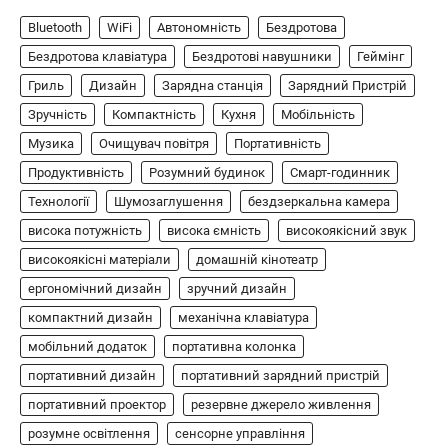
ГЕЙМІНГ
Bluetooth
WiFi
Автономність
Бездротова
Бездротовий контролер 8BitDo Lite
SE 2.4G для Xbox
Бездротова клавіатура
Бездротові навушники
Геймінг
Гриль
Дизайн
Зарядна станція
Зарядний Пристрій
В'ячеслав
2024-09-03
Зручність
Компактність
Кухня
Мобільність
8BitDo Lite SE 2.4G — це компактний
бездротовий контролер, розроблений
Музика
Очищувач повітря
Портативність
5
спеціально для Xbox. Завдяки своєму…
Продуктивність
Розумний будинок
Смарт-годинник
АУДІО
КОЛОНКИ
Технології
Шумозаглушення
бездзеркальна камера
Бездротова колонка LG XBOOM Go
висока потужність
висока ємність
високоякісний звук
XG2T
високоякісні матеріали
домашній кінотеатр
В'ячеслав
2024-09-07
ергономічний дизайн
зручний дизайн
LG XBOOM Go XG2T — це компактна
компактний дизайн
механічна клавіатура
бездротова колонка, яка поєднує в собі
мобільний додаток
1
потужний звук…
портативна колонка
портативний дизайн
портативний зарядний пристрій
ЗАРЯДНІ ПРИСТРОЇ
портативний проектор
резервне джерело живлення
Портативна зарядна станція Yoshino
Power B330 SST
розумне освітлення
сенсорне управління