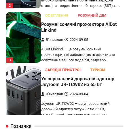
високопродуктивна портативна зарядна
2
станція з твердотільною батареєю (SST) та…
ОСВІТЛЕННЯ
РОЗУМНИЙ ДІМ
Розумні сонячні прожектори AiDot
Linkind
В'ячеслав
2024-09-05
AiDot Linkind — це розумні сонячні
прожектори, які забезпечують ефективне
3
освітлення вашого подвір'я, саду або…
ЗАРЯДНІ ПРИСТРОЇ
ТУРИЗМ
Універсальний дорожній адаптер
Joyroom JR-TCW02 на 65 Вт
В'ячеслав
2024-09-04
Joyroom JR-TCW02 — це універсальний
дорожній адаптер потужністю 65 Вт,
розроблений для заряджання ваших
4
пристроїв…
Позначки