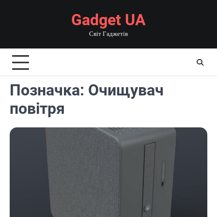
Перейти
Gadget UA
до
вмісту
Світ Гаджетів
Позначка:
Очищувач
повітря