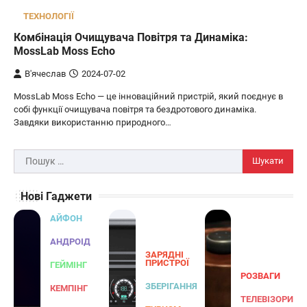
Розумні сонячні прожектори AiDot
ТЕХНОЛОГІЇ
Linkind
Комбінація Очищувача Повітря та Динаміка:
В'ячеслав
2024-09-05
MossLab Moss Echo
AiDot Linkind — це розумні сонячні
В'ячеслав
2024-07-02
прожектори, які забезпечують ефективне
MossLab Moss Echo — це інноваційний пристрій, який поєднує в
3
освітлення вашого подвір'я, саду або…
собі функції очищувача повітря та бездротового динаміка.
ЗАРЯДНІ ПРИСТРОЇ
ТУРИЗМ
Завдяки використанню природного…
Універсальний дорожній адаптер
Joyroom JR-TCW02 на 65 Вт
Пошук:
В'ячеслав
2024-09-04
Нові Гаджети
Joyroom JR-TCW02 — це універсальний
дорожній адаптер потужністю 65 Вт,
АЙФОН
розроблений для заряджання ваших
4
пристроїв…
АНДРОІД
ЗАРЯДНІ
ГЕЙМІНГ
ПРИСТРОЇ
ГЕЙМІНГ
РОЗВАГИ
Бездротовий контролер 8BitDo Lite
ЗБЕРІГАННЯ
КЕМПІНГ
SE 2.4G для Xbox
ТЕЛЕВІЗОРИ