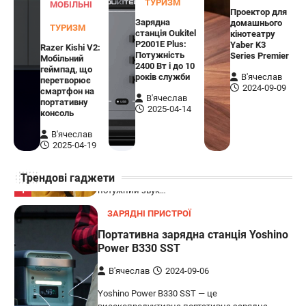
ТУРИЗМ
МОБІЛЬНІ
Проектор для
В'ячеслав
2024-09-03
Зарядна
домашнього
ТУРИЗМ
станція Oukitel
кінотеатру
8BitDo Lite SE 2.4G — це компактний
P2001E Plus:
Yaber K3
Razer Kishi V2:
бездротовий контролер, розроблений
Потужність
Series Premier
Мобільний
5
спеціально для Xbox. Завдяки своєму…
2400 Вт і до 10
геймпад, що
років служби
В'ячеслав
перетворює
АУДІО
КОЛОНКИ
2024-09-09
смартфон на
В'ячеслав
портативну
Бездротова колонка LG XBOOM Go
2025-04-14
консоль
XG2T
В'ячеслав
В'ячеслав
2024-09-07
2025-04-19
LG XBOOM Go XG2T — це компактна
Трендові гаджети
бездротова колонка, яка поєднує в собі
1
потужний звук…
ЗАРЯДНІ ПРИСТРОЇ
Портативна зарядна станція Yoshino
Power B330 SST
В'ячеслав
2024-09-06
Yoshino Power B330 SST — це