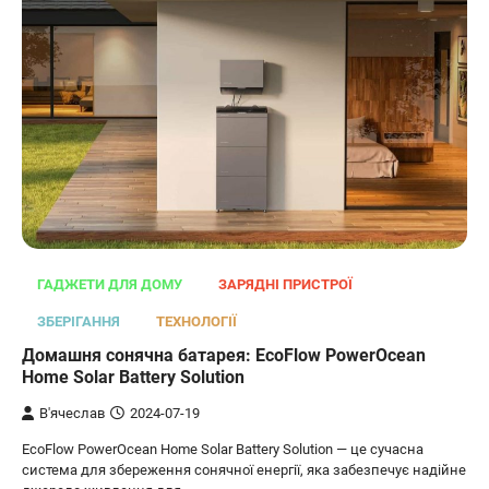
ОСВІТЛЕННЯ
РОЗУМНИЙ ДІМ
ГАДЖЕТИ ДЛЯ ДОМУ
ЗАРЯДНІ ПРИСТРОЇ
Розумні сонячні прожектори AiDot
ЗБЕРІГАННЯ
ТЕХНОЛОГІЇ
Linkind
Домашня сонячна батарея: EcoFlow PowerOcean
В'ячеслав
2024-09-05
Home Solar Battery Solution
AiDot Linkind — це розумні сонячні
В'ячеслав
2024-07-19
прожектори, які забезпечують ефективне
EcoFlow PowerOcean Home Solar Battery Solution — це сучасна
3
освітлення вашого подвір'я, саду або…
система для збереження сонячної енергії, яка забезпечує надійне
ЗАРЯДНІ ПРИСТРОЇ
ТУРИЗМ