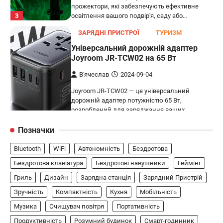
прожектори, які забезпечують ефективне
3
освітлення вашого подвір'я, саду або…
ЗАРЯДНІ ПРИСТРОЇ
ТУРИЗМ
Універсальний дорожній адаптер
Joyroom JR-TCW02 на 65 Вт
В'ячеслав
2024-09-04
Joyroom JR-TCW02 — це універсальний
дорожній адаптер потужністю 65 Вт,
розроблений для заряджання ваших
4
пристроїв…
Позначки
ГЕЙМІНГ
Bluetooth
WiFi
Автономність
Бездротова
Бездротовий контролер 8BitDo Lite
SE 2.4G для Xbox
Бездротова клавіатура
Бездротові навушники
Геймінг
Гриль
Дизайн
Зарядна станція
Зарядний Пристрій
В'ячеслав
2024-09-03
Зручність
Компактність
Кухня
Мобільність
8BitDo Lite SE 2.4G — це компактний
бездротовий контролер, розроблений
Музика
Очищувач повітря
Портативність
5
спеціально для Xbox. Завдяки своєму…
Продуктивність
Розумний будинок
Смарт-годинник