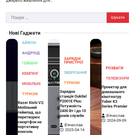
джерело живлення для…
Універсальний дорожній адаптер
Joyroom JR-TCW02 на 65 Вт
Пошук:
В'ячеслав
2024-09-04
Нові Гаджети
Joyroom JR-TCW02 — це універсальний
дорожній адаптер потужністю 65 Вт,
АЙФОН
розроблений для заряджання ваших
4
пристроїв…
АНДРОІД
ЗАРЯДНІ
ГЕЙМІНГ
ПРИСТРОЇ
ГЕЙМІНГ
РОЗВАГИ
Бездротовий контролер 8BitDo Lite
ЗБЕРІГАННЯ
КЕМПІНГ
SE 2.4G для Xbox
ТЕЛЕВІЗОРИ
ТУРИЗМ
МОБІЛЬНІ
Проектор для
В'ячеслав
2024-09-03
Зарядна
домашнього
ТУРИЗМ
станція Oukitel
кінотеатру
8BitDo Lite SE 2.4G — це компактний
P2001E Plus:
Yaber K3
Razer Kishi V2:
бездротовий контролер, розроблений
Потужність
Series Premier
Мобільний
5
спеціально для Xbox. Завдяки своєму…
2400 Вт і до 10
геймпад, що
років служби
В'ячеслав
перетворює
АУДІО
КОЛОНКИ
2024-09-09
смартфон на
В'ячеслав
портативну
Бездротова колонка LG XBOOM Go
2025-04-14
консоль
XG2T