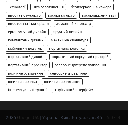
АУДІО
КОЛОНКИ
Технології
Шумозаглушення
бездзеркальна камера
Бездротова колонка LG XBOOM Go
висока потужність
висока ємність
високоякісний звук
XG2T
високоякісні матеріали
домашній кінотеатр
В'ячеслав
2024-09-07
ергономічний дизайн
зручний дизайн
LG XBOOM Go XG2T — це компактна
компактний дизайн
механічна клавіатура
бездротова колонка, яка поєднує в собі
мобільний додаток
1
потужний звук…
портативна колонка
портативний дизайн
портативний зарядний пристрій
ЗАРЯДНІ ПРИСТРОЇ
портативний проектор
резервне джерело живлення
Портативна зарядна станція Yoshino
Power B330 SST
розумне освітлення
сенсорне управління
швидка зарядка
швидке заряджання
В'ячеслав
2024-09-06
інтелектуальні функції
інтуїтивний інтерфейс
Yoshino Power B330 SST — це
високопродуктивна портативна зарядна
2
станція з твердотільною батареєю (SST) та…
ОСВІТЛЕННЯ
РОЗУМНИЙ ДІМ
2026
Gadget UA
| Україна, Київ, Ентузіастів 45
Twitter
Instagr
Face
Розумні сонячні прожектори AiDot
Linkind