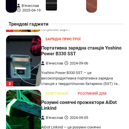
В'ячеслав
В'ячеслав
2024-09-07
2025-04-19
LG XBOOM Go XG2T — це компактна
Трендові гаджети
бездротова колонка, яка поєднує в собі
1
потужний звук…
ЗАРЯДНІ ПРИСТРОЇ
Портативна зарядна станція Yoshino
Power B330 SST
В'ячеслав
2024-09-06
Yoshino Power B330 SST — це
високопродуктивна портативна зарядна
2
станція з твердотільною батареєю (SST) та…
ОСВІТЛЕННЯ
РОЗУМНИЙ ДІМ
Розумні сонячні прожектори AiDot
Linkind
В'ячеслав
2024-09-05
AiDot Linkind — це розумні сонячні