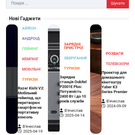
Joyroom JR-TCW02 на 65 Вт
Пошук:
В'ячеслав
2024-09-04
Нові Гаджети
Joyroom JR-TCW02 — це універсальний
дорожній адаптер потужністю 65 Вт,
АЙФОН
розроблений для заряджання ваших
4
пристроїв…
АНДРОІД
ЗАРЯДНІ
ГЕЙМІНГ
ПРИСТРОЇ
ГЕЙМІНГ
РОЗВАГИ
Бездротовий контролер 8BitDo Lite
ЗБЕРІГАННЯ
КЕМПІНГ
SE 2.4G для Xbox
ТЕЛЕВІЗОРИ
ТУРИЗМ
МОБІЛЬНІ
Проектор для
В'ячеслав
2024-09-03
Зарядна
домашнього
ТУРИЗМ
станція Oukitel
кінотеатру
8BitDo Lite SE 2.4G — це компактний
P2001E Plus:
Yaber K3
Razer Kishi V2:
бездротовий контролер, розроблений
Потужність
Series Premier
Мобільний
5
спеціально для Xbox. Завдяки своєму…
2400 Вт і до 10
геймпад, що
років служби
В'ячеслав
перетворює
АУДІО
КОЛОНКИ
2024-09-09
смартфон на
В'ячеслав
портативну
Бездротова колонка LG XBOOM Go
2025-04-14
консоль
XG2T
В'ячеслав
В'ячеслав
2024-09-07
2025-04-19