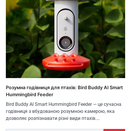
ОСВІТЛЕННЯ
РОЗУМНИЙ ДІМ
Розумні сонячні прожектори AiDot
Linkind
В'ячеслав
2024-09-05
Розумна годівниця для птахів: Bird Buddy AI Smart
Hummingbird Feeder
AiDot Linkind — це розумні сонячні
прожектори, які забезпечують ефективне
Bird Buddy AI Smart Hummingbird Feeder — це сучасна
3
освітлення вашого подвір'я, саду або…
годівниця з вбудованою розумною камерою, яка
ЗАРЯДНІ ПРИСТРОЇ
ТУРИЗМ
дозволяє розпізнавати різні види птахів.…
Універсальний дорожній адаптер