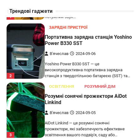
LG XBOOM Go XG2T — це компактна
Трендові гаджети
бездротова колонка, яка поєднує в собі
1
потужний звук…
ЗАРЯДНІ ПРИСТРОЇ
Портативна зарядна станція Yoshino
Power B330 SST
В'ячеслав
2024-09-06
Yoshino Power B330 SST — це
високопродуктивна портативна зарядна
2
станція з твердотільною батареєю (SST) та…
ОСВІТЛЕННЯ
РОЗУМНИЙ ДІМ
Розумні сонячні прожектори AiDot
Linkind
В'ячеслав
2024-09-05
AiDot Linkind — це розумні сонячні
прожектори, які забезпечують ефективне
3
освітлення вашого подвір'я, саду або…