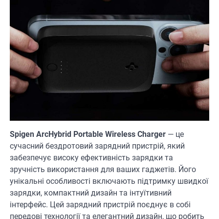
Spigen ArcHybrid Portable Wireless Charger
— це
сучасний бездротовий зарядний пристрій, який
забезпечує високу ефективність зарядки та
зручність використання для ваших гаджетів. Його
унікальні особливості включають підтримку швидкої
зарядки, компактний дизайн та інтуїтивний
інтерфейс. Цей зарядний пристрій поєднує в собі
передові технології та елегантний дизайн, що робить