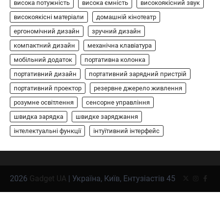
висока потужність
висока ємність
високоякісний звук
XG2T
високоякісні матеріали
домашній кінотеатр
В'ячеслав
2024-09-07
ергономічний дизайн
зручний дизайн
LG XBOOM Go XG2T — це компактна
компактний дизайн
механічна клавіатура
бездротова колонка, яка поєднує в собі
мобільний додаток
1
потужний звук…
портативна колонка
портативний дизайн
портативний зарядний пристрій
ЗАРЯДНІ ПРИСТРОЇ
портативний проектор
резервне джерело живлення
Портативна зарядна станція Yoshino
Power B330 SST
розумне освітлення
сенсорне управління
швидка зарядка
швидке заряджання
В'ячеслав
2024-09-06
інтелектуальні функції
інтуїтивний інтерфейс
Yoshino Power B330 SST — це
високопродуктивна портативна зарядна
2
станція з твердотільною батареєю (SST) та…
ОСВІТЛЕННЯ
РОЗУМНИЙ ДІМ
2026
Gadget UA
| Україна, Київ, Ентузіастів 45
Twitter
Instagr
Face
Розумні сонячні прожектори AiDot
Linkind
В'ячеслав
2024-09-05