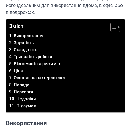
його ідеальним для використання вдома, в офісі або
в подорожах.
Зміст
Використання
Зручність
Складність
Тривалість роботи
Різноманіття режимів
Ціна
Основні характеристики
Поради
Переваги
Недоліки
Підсумок
Використання