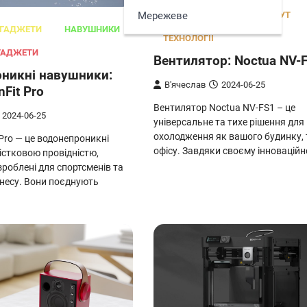
Мережеве
ОФІСНІ ГАДЖЕТИ
ПОБУТ
 ГАДЖЕТИ
НАВУШНИКИ
ТЕХНОЛОГІЇ
ГАДЖЕТИ
Вентилятор: Noctua NV-
никні навушники:
В'ячеслав
2024-06-25
Fit Pro
Вентилятор Noctua NV-FS1 – це
2024-06-25
універсальне та тихе рішення для
охолодження як вашого будинку, т
 Pro — це водонепроникні
офісу. Завдяки своєму інновацій
істковою провідністю,
зроблені для спортсменів та
тнесу. Вони поєднують