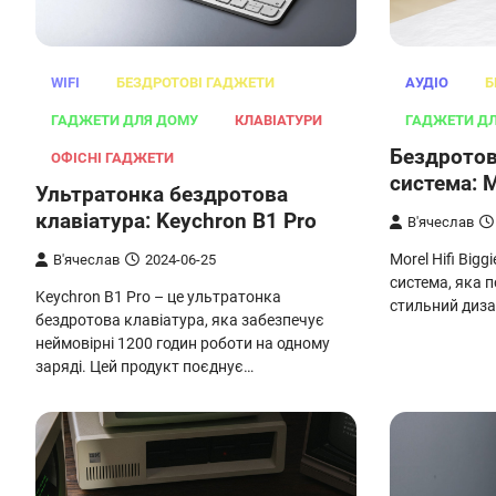
АУДІО
Б
WIFI
БЕЗДРОТОВІ ГАДЖЕТИ
ГАДЖЕТИ Д
ГАДЖЕТИ ДЛЯ ДОМУ
КЛАВІАТУРИ
Бездротов
ОФІСНІ ГАДЖЕТИ
система: M
Ультратонка бездротова
клавіатура: Keychron B1 Pro
В'ячеслав
Morel Hifi Big
В'ячеслав
2024-06-25
система, яка п
Keychron B1 Pro – це ультратонка
стильний диза
бездротова клавіатура, яка забезпечує
неймовірні 1200 годин роботи на одному
заряді. Цей продукт поєднує…