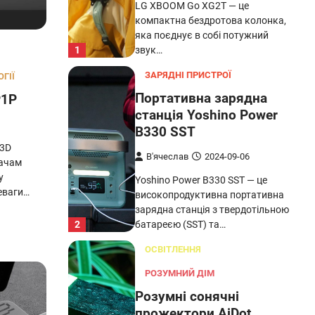
Yoshino Power B330 SST — це
високопродуктивна портативна
зарядна станція з твердотільною
2
батареєю (SST) та…
ГІЇ
ОСВІТЛЕННЯ
P1P
РОЗУМНИЙ ДІМ
Розумні сонячні
 3D
прожектори AiDot
вачам
Linkind
у
еваги…
В'ячеслав
2024-09-05
AiDot Linkind — це розумні сонячні
прожектори, які забезпечують
ефективне освітлення вашого
3
подвір'я, саду або…
ЗАРЯДНІ ПРИСТРОЇ
ТУРИЗМ