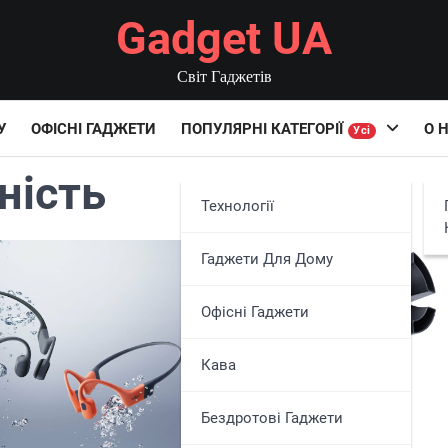
Gadget UA
Світ Гаджетів
У
ОФІСНІ ГАДЖЕТИ
ПОПУЛЯРНІ КАТЕГОРІЇ
О 
Усі
ність
Технології
Гаджети Для Дому
Офісні Гаджети
Кава
Бездротові Гаджети
ГАДЖЕТИ ДЛЯ ДОМУ