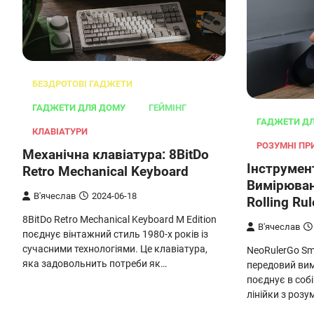
БЕЗДРОТОВІ ГАДЖЕТИ
ГАДЖЕТИ ДЛЯ ДОМУ
ГЕЙМІНГ
ГАДЖЕТИ Д
КЛАВІАТУРИ
РОЗУМНІ ПР
Механічна клавіатура: 8BitDo
Інструмен
Retro Mechanical Keyboard
Вимірюван
В'ячеслав
2024-06-18
Rolling Rul
8BitDo Retro Mechanical Keyboard M Edition
В'ячеслав
поєднує вінтажний стиль 1980-х років із
сучасними технологіями. Це клавіатура,
NeoRulerGo Sma
яка задовольнить потреби як…
передовий вим
поєднує в собі
лінійки з роз