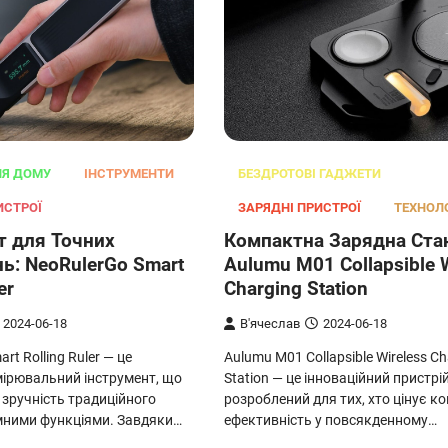
ЛЯ ДОМУ
ІНСТРУМЕНТИ
БЕЗДРОТОВІ ГАДЖЕТИ
ИСТРОЇ
ЗАРЯДНІ ПРИСТРОЇ
ТЕХНОЛО
т для Точних
Компактна Зарядна Стан
ь: NeoRulerGo Smart
Aulumu M01 Collapsible 
er
Charging Station
2024-06-18
В'ячеслав
2024-06-18
rt Rolling Ruler — це
Aulumu M01 Collapsible Wireless Ch
ірювальний інструмент, що
Station — це інноваційний пристрій
 зручність традиційного
розроблений для тих, хто цінує к
умними функціями. Завдяки…
ефективність у повсякденному…