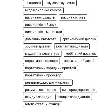
Технології
Шумозаглушення
компактний бездротовий
контролер, розроблений
бездзеркальна камера
спеціально для Xbox. Завдяки
висока потужність
висока ємність
5
своєму…
високоякісний звук
АУДІО
КОЛОНКИ
високоякісні матеріали
Бездротова колонка LG
домашній кінотеатр
ергономічний дизайн
XBOOM Go XG2T
зручний дизайн
компактний дизайн
В'ячеслав
2024-09-07
механічна клавіатура
мобільний додаток
LG XBOOM Go XG2T — це
портативна колонка
портативний дизайн
компактна бездротова колонка,
яка поєднує в собі потужний
портативний зарядний пристрій
1
звук…
портативний проектор
ЗАРЯДНІ ПРИСТРОЇ
резервне джерело живлення
Портативна зарядна
розумне освітлення
сенсорне управління
станція Yoshino Power
швидка зарядка
швидке заряджання
B330 SST
інтелектуальні функції