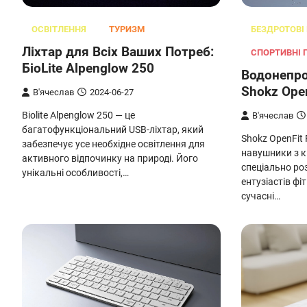
ОСВІТЛЕННЯ
ТУРИЗМ
БЕЗДРОТОВІ
Ліхтар для Всіх Ваших Потреб:
СПОРТИВНІ 
БіоLite Alpenglow 250
Водонепро
Shokz Open
В'ячеслав
2024-06-27
Biolite Alpenglow 250 — це
В'ячеслав
багатофункціональний USB-ліхтар, який
Shokz OpenFit
забезпечує усе необхідне освітлення для
навушники з к
активного відпочинку на природі. Його
спеціально ро
унікальні особливості,…
ентузіастів фі
сучасні…