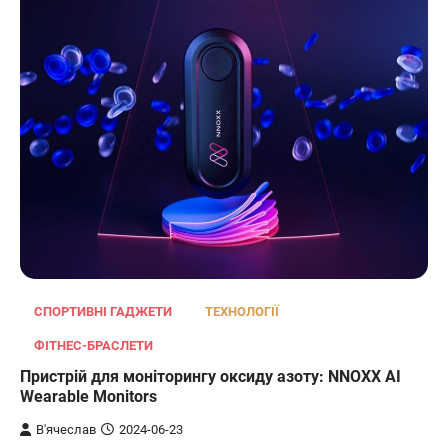
ОСВІТЛЕННЯ
РОЗУМНИЙ ДІМ
СПОРТИВНІ ГАДЖЕТИ
ТЕХНОЛОГІЇ
Розумні сонячні прожектори AiDot
ФІТНЕС-БРАСЛЕТИ
Linkind
Пристрій для моніторингу оксиду азоту: NNOXX AI
В'ячеслав
2024-09-05
Wearable Monitors
AiDot Linkind — це розумні сонячні
В'ячеслав
2024-06-23
прожектори, які забезпечують ефективне