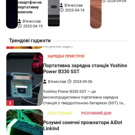
2024-09-09
смартфон на
В'ячеслав
портативну
Бездротова колонка LG XBOOM Go
2025-04-14
консоль
XG2T
В'ячеслав
В'ячеслав
2024-09-07
2025-04-19
LG XBOOM Go XG2T — це компактна
Трендові гаджети
бездротова колонка, яка поєднує в собі
1
потужний звук…
ЗАРЯДНІ ПРИСТРОЇ
Портативна зарядна станція Yoshino
Power B330 SST
В'ячеслав
2024-09-06
Yoshino Power B330 SST — це
високопродуктивна портативна зарядна
2
станція з твердотільною батареєю (SST) та…
ОСВІТЛЕННЯ
РОЗУМНИЙ ДІМ
Розумні сонячні прожектори AiDot
Linkind