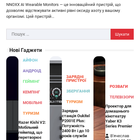
NNOXX AI Wearable Monitors — це інноваційний пристрій, що
3
освітлення вашого подвір'я, саду або…
дозволяє відстежувати активні рівні оксиду азоту у вашому
ЗАРЯДНІ ПРИСТРОЇ
ТУРИЗМ
організмі. Цей пристрій…
Універсальний дорожній адаптер
Joyroom JR-TCW02 на 65 Вт
Пошук:
В'ячеслав
2024-09-04
Нові Гаджети
Joyroom JR-TCW02 — це універсальний
дорожній адаптер потужністю 65 Вт,
АЙФОН
розроблений для заряджання ваших
4
пристроїв…
АНДРОІД
ЗАРЯДНІ
ГЕЙМІНГ
ПРИСТРОЇ
ГЕЙМІНГ
РОЗВАГИ
Бездротовий контролер 8BitDo Lite
ЗБЕРІГАННЯ
КЕМПІНГ
SE 2.4G для Xbox
ТЕЛЕВІЗОРИ
ТУРИЗМ
МОБІЛЬНІ
Проектор для
В'ячеслав
2024-09-03
Зарядна
домашнього
ТУРИЗМ
станція Oukitel
кінотеатру
8BitDo Lite SE 2.4G — це компактний
P2001E Plus:
Yaber K3
Razer Kishi V2:
бездротовий контролер, розроблений
Потужність
Series Premier
Мобільний
5
спеціально для Xbox. Завдяки своєму…
2400 Вт і до 10
геймпад, що
років служби
В'ячеслав
перетворює
АУДІО
КОЛОНКИ