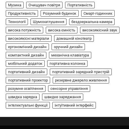
бездротовий контролер, розроблений
Музика
Очищувач повітря
Портативність
5
спеціально для Xbox. Завдяки своєму…
Продуктивність
Розумний будинок
Смарт-годинник
АУДІО
КОЛОНКИ
Технології
Шумозаглушення
бездзеркальна камера
Бездротова колонка LG XBOOM Go
висока потужність
висока ємність
високоякісний звук
XG2T
високоякісні матеріали
домашній кінотеатр
В'ячеслав
2024-09-07
ергономічний дизайн
зручний дизайн
LG XBOOM Go XG2T — це компактна
компактний дизайн
механічна клавіатура
бездротова колонка, яка поєднує в собі
мобільний додаток
1
потужний звук…
портативна колонка
портативний дизайн
портативний зарядний пристрій
ЗАРЯДНІ ПРИСТРОЇ
портативний проектор
резервне джерело живлення
Портативна зарядна станція Yoshino
Power B330 SST
розумне освітлення
сенсорне управління
швидка зарядка
швидке заряджання
В'ячеслав
2024-09-06
інтелектуальні функції
інтуїтивний інтерфейс
Yoshino Power B330 SST — це
високопродуктивна портативна зарядна
2
станція з твердотільною батареєю (SST) та…
ОСВІТЛЕННЯ
РОЗУМНИЙ ДІМ