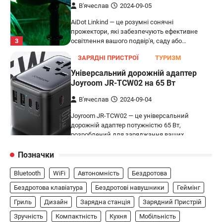
В'ячеслав
2024-09-05
AiDot Linkind — це розумні сонячні
прожектори, які забезпечують ефективне
3
освітлення вашого подвір'я, саду або…
ЗАРЯДНІ ПРИСТРОЇ
ТУРИЗМ
Універсальний дорожній адаптер
Joyroom JR-TCW02 на 65 Вт
В'ячеслав
2024-09-04
Joyroom JR-TCW02 — це універсальний
дорожній адаптер потужністю 65 Вт,
розроблений для заряджання ваших
4
пристроїв…
Позначки
ГЕЙМІНГ
Bluetooth
WiFi
Автономність
Бездротова
Бездротовий контролер 8BitDo Lite
SE 2.4G для Xbox
Бездротова клавіатура
Бездротові навушники
Геймінг
Гриль
Дизайн
Зарядна станція
Зарядний Пристрій
В'ячеслав
2024-09-03
Зручність
Компактність
Кухня
Мобільність
8BitDo Lite SE 2.4G — це компактний