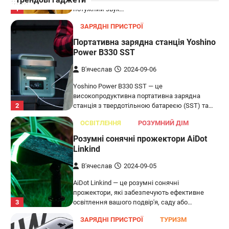
1
потужний звук…
ЗАРЯДНІ ПРИСТРОЇ
Портативна зарядна станція Yoshino
Power B330 SST
В'ячеслав
2024-09-06
Yoshino Power B330 SST — це
високопродуктивна портативна зарядна
2
станція з твердотільною батареєю (SST) та…
ОСВІТЛЕННЯ
РОЗУМНИЙ ДІМ
Розумні сонячні прожектори AiDot
Linkind
В'ячеслав
2024-09-05
AiDot Linkind — це розумні сонячні
прожектори, які забезпечують ефективне
3
освітлення вашого подвір'я, саду або…
ЗАРЯДНІ ПРИСТРОЇ
ТУРИЗМ