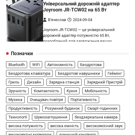
Універсальний дорожній адаптер
Joyroom JR-TCW02 на 65 Вт
В'ячеслав
2024-09-04
Joyroom JR-TCW02 — це універсальний
дорожній адаптер потужністю 65 Вт,
розроблений для заряджання ваших
4
пристроїв…
Позначки
ГЕЙМІНГ
Bluetooth
WiFi
Автономність
Бездротова
Бездротовий контролер 8BitDo Lite
SE 2.4G для Xbox
Бездротова клавіатура
Бездротові навушники
Геймінг
Гриль
Дизайн
Зарядна станція
Зарядний Пристрій
В'ячеслав
2024-09-03
Зручність
Компактність
Кухня
Мобільність
8BitDo Lite SE 2.4G — це компактний
бездротовий контролер, розроблений
Музика
Очищувач повітря
Портативність
5
спеціально для Xbox. Завдяки своєму…
Продуктивність
Розумний будинок
Смарт-годинник
АУДІО
КОЛОНКИ
Технології
Шумозаглушення
бездзеркальна камера
Бездротова колонка LG XBOOM Go
висока потужність
висока ємність
високоякісний звук
XG2T
високоякісні матеріали
домашній кінотеатр