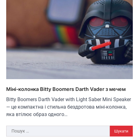
ОСВІТЛЕННЯ
РОЗУМНИЙ ДІМ
Розумні сонячні прожектори AiDot
Linkind
В'ячеслав
2024-09-05
Міні-колонка Bitty Boomers Darth Vader з мечем
AiDot Linkind — це розумні сонячні
прожектори, які забезпечують ефективне
Bitty Boomers Darth Vader with Light Saber Mini Speaker
3
освітлення вашого подвір'я, саду або…
— це компактна і стильна бездротова міні-колонка,
ЗАРЯДНІ ПРИСТРОЇ
ТУРИЗМ
яка втілює образ одного…
Універсальний дорожній адаптер
Joyroom JR-TCW02 на 65 Вт
Пошук:
В'ячеслав
2024-09-04