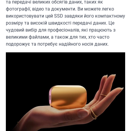
та передачі великих обсягів даних, таких як
фотографії, відео та документи. Ви можете легко
використовувати цей SSD завдяки його компактному
розміру та високій швидкості передачі даних. Це
чудовий вибір для професіоналів, які працюють з
великими файлами, а також для тих, хто часто
подорожує та потребує надійного носія даних.