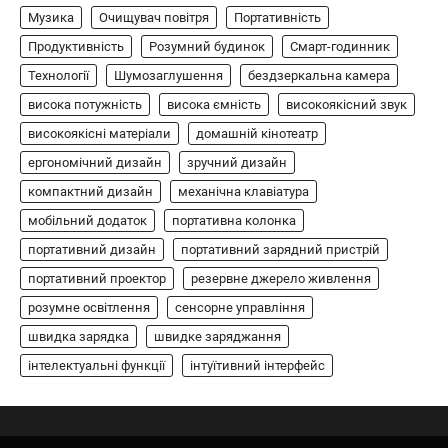
бездротова колонка, яка поєднує в собі
Музика
Очищувач повітря
Портативність
1
потужний звук…
Продуктивність
Розумний будинок
Смарт-годинник
ЗАРЯДНІ ПРИСТРОЇ
Технології
Шумозаглушення
бездзеркальна камера
Портативна зарядна станція Yoshino
висока потужність
висока ємність
високоякісний звук
Power B330 SST
високоякісні матеріали
домашній кінотеатр
В'ячеслав
2024-09-06
ергономічний дизайн
зручний дизайн
Yoshino Power B330 SST — це
компактний дизайн
механічна клавіатура
високопродуктивна портативна зарядна
мобільний додаток
2
станція з твердотільною батареєю (SST) та…
портативна колонка
портативний дизайн
портативний зарядний пристрій
ОСВІТЛЕННЯ
РОЗУМНИЙ ДІМ
портативний проектор
резервне джерело живлення
Розумні сонячні прожектори AiDot
Linkind
розумне освітлення
сенсорне управління
швидка зарядка
швидке заряджання
В'ячеслав
2024-09-05
інтелектуальні функції
інтуїтивний інтерфейс
AiDot Linkind — це розумні сонячні
прожектори, які забезпечують ефективне
3
освітлення вашого подвір'я, саду або…
ЗАРЯДНІ ПРИСТРОЇ
ТУРИЗМ