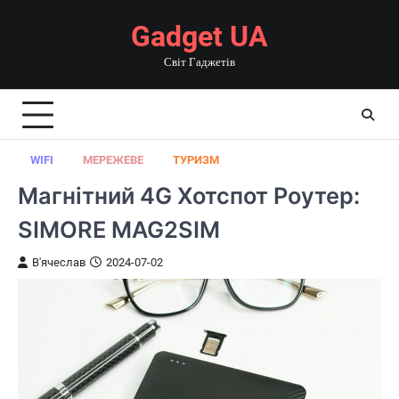
Перейти
Gadget UA
до
вмісту
Світ Гаджетів
WIFI
МЕРЕЖЕВЕ
ТУРИЗМ
Магнітний 4G Хотспот Роутер:
SIMORE MAG2SIM
В'ячеслав
2024-07-02