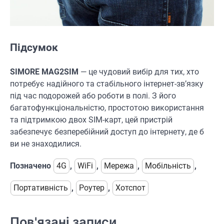
Підсумок
SIMORE MAG2SIM
— це чудовий вибір для тих, хто
потребує надійного та стабільного інтернет-зв’язку
під час подорожей або роботи в полі. З його
багатофункціональністю, простотою використання
та підтримкою двох SIM-карт, цей пристрій
забезпечує безперебійний доступ до інтернету, де б
ви не знаходилися.
Позначено
4G
,
WiFi
,
Мережа
,
Мобільність
,
Портативність
,
Роутер
,
Хотспот
Пов'язані записи