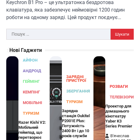
Keychron B1 Pro – це ультратонка бездротова
розроблений для заряджання ваших
клавіатура, яка забезпечує неймовірні 1200 годин
4
пристроїв…
роботи на одному заряді. Цей продукт поєднує…
ГЕЙМІНГ
Бездротовий контролер 8BitDo Lite
Пошук:
SE 2.4G для Xbox
В'ячеслав
2024-09-03
Нові Гаджети
8BitDo Lite SE 2.4G — це компактний
АЙФОН
бездротовий контролер, розроблений
5
спеціально для Xbox. Завдяки своєму…
АНДРОІД
ЗАРЯДНІ
АУДІО
КОЛОНКИ
ПРИСТРОЇ
ГЕЙМІНГ
РОЗВАГИ
Бездротова колонка LG XBOOM Go
ЗБЕРІГАННЯ
КЕМПІНГ
XG2T
ТЕЛЕВІЗОРИ
ТУРИЗМ
МОБІЛЬНІ
Проектор для
В'ячеслав
2024-09-07
Зарядна
домашнього
ТУРИЗМ
станція Oukitel
кінотеатру
LG XBOOM Go XG2T — це компактна
P2001E Plus:
Yaber K3
Razer Kishi V2:
бездротова колонка, яка поєднує в собі
Потужність
Series Premier
Мобільний
1
потужний звук…
2400 Вт і до 10
геймпад, що
років служби
В'ячеслав
перетворює
ЗАРЯДНІ ПРИСТРОЇ