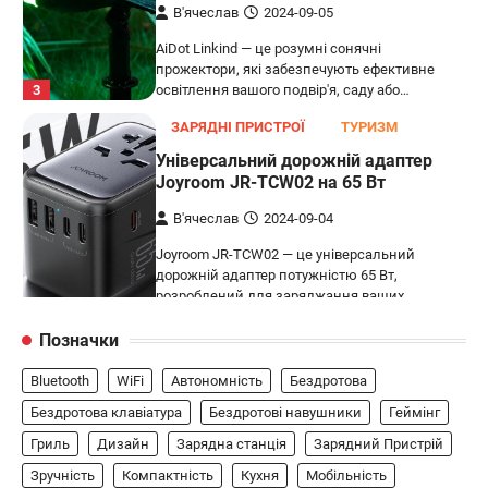
В'ячеслав
2024-09-04
Joyroom JR-TCW02 — це універсальний
дорожній адаптер потужністю 65 Вт,
розроблений для заряджання ваших
4
пристроїв…
ГЕЙМІНГ
Бездротовий контролер 8BitDo Lite
SE 2.4G для Xbox
В'ячеслав
2024-09-03
8BitDo Lite SE 2.4G — це компактний
бездротовий контролер, розроблений
5
спеціально для Xbox. Завдяки своєму…
Позначки
АУДІО
КОЛОНКИ
Bluetooth
WiFi
Автономність
Бездротова
Бездротова колонка LG XBOOM Go
XG2T
Бездротова клавіатура
Бездротові навушники
Геймінг
Гриль
Дизайн
Зарядна станція
Зарядний Пристрій
В'ячеслав
2024-09-07
Зручність
Компактність
Кухня
Мобільність
LG XBOOM Go XG2T — це компактна