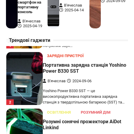
2024-09-09
смартфон на
В'ячеслав
портативну
Портативна зарядна станція Yoshino
2025-04-14
консоль
Power B330 SST
В'ячеслав
В'ячеслав
2024-09-06
2025-04-19
Yoshino Power B330 SST — це
Трендові гаджети
високопродуктивна портативна зарядна
2
станція з твердотільною батареєю (SST) та…
ОСВІТЛЕННЯ
РОЗУМНИЙ ДІМ
Розумні сонячні прожектори AiDot
Linkind
В'ячеслав
2024-09-05
AiDot Linkind — це розумні сонячні
прожектори, які забезпечують ефективне
3
освітлення вашого подвір'я, саду або…
ЗАРЯДНІ ПРИСТРОЇ
ТУРИЗМ
Універсальний дорожній адаптер
Joyroom JR-TCW02 на 65 Вт