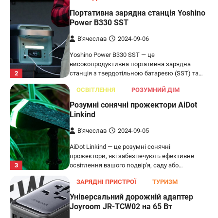
Портативна зарядна станція Yoshino
Power B330 SST
В'ячеслав
2024-09-06
Yoshino Power B330 SST — це
високопродуктивна портативна зарядна
2
станція з твердотільною батареєю (SST) та…
ОСВІТЛЕННЯ
РОЗУМНИЙ ДІМ
Розумні сонячні прожектори AiDot
Linkind
В'ячеслав
2024-09-05
AiDot Linkind — це розумні сонячні
прожектори, які забезпечують ефективне
3
освітлення вашого подвір'я, саду або…
ЗАРЯДНІ ПРИСТРОЇ
ТУРИЗМ
Універсальний дорожній адаптер
Joyroom JR-TCW02 на 65 Вт