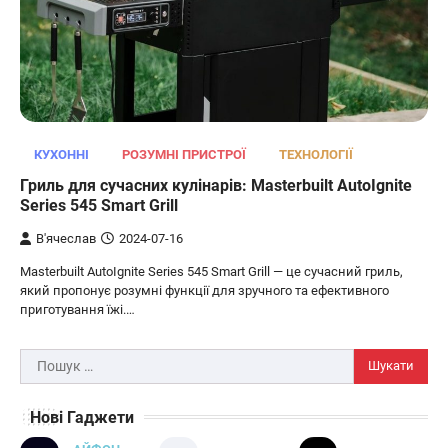
ОСВІТЛЕННЯ
РОЗУМНИЙ ДІМ
Розумні сонячні прожектори AiDot
КУХОННІ
РОЗУМНІ ПРИСТРОЇ
ТЕХНОЛОГІЇ
Linkind
Гриль для сучасних кулінарів: Masterbuilt AutoIgnite
В'ячеслав
2024-09-05
Series 545 Smart Grill
AiDot Linkind — це розумні сонячні
В'ячеслав
2024-07-16
прожектори, які забезпечують ефективне
Masterbuilt AutoIgnite Series 545 Smart Grill — це сучасний гриль,
3
освітлення вашого подвір'я, саду або…
який пропонує розумні функції для зручного та ефективного
ЗАРЯДНІ ПРИСТРОЇ
ТУРИЗМ
приготування їжі.…
Універсальний дорожній адаптер
Joyroom JR-TCW02 на 65 Вт
Пошук:
В'ячеслав
2024-09-04
Нові Гаджети
Joyroom JR-TCW02 — це універсальний
дорожній адаптер потужністю 65 Вт,