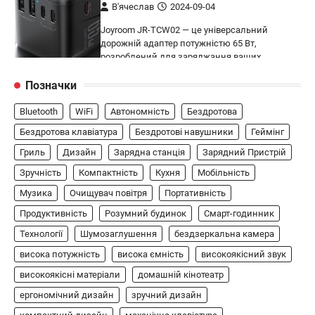
В'ячеслав
2024-09-04
Joyroom JR-TCW02 — це універсальний
дорожній адаптер потужністю 65 Вт,
розроблений для заряджання ваших
4
пристроїв…
Позначки
ГЕЙМІНГ
Bluetooth
WiFi
Автономність
Бездротова
Бездротовий контролер 8BitDo Lite
SE 2.4G для Xbox
Бездротова клавіатура
Бездротові навушники
Геймінг
Гриль
Дизайн
Зарядна станція
Зарядний Пристрій
В'ячеслав
2024-09-03
Зручність
Компактність
Кухня
Мобільність
8BitDo Lite SE 2.4G — це компактний
бездротовий контролер, розроблений
Музика
Очищувач повітря
Портативність
5
спеціально для Xbox. Завдяки своєму…
Продуктивність
Розумний будинок
Смарт-годинник
АУДІО
КОЛОНКИ
Технології
Шумозаглушення
бездзеркальна камера
Бездротова колонка LG XBOOM Go
висока потужність
висока ємність
високоякісний звук
XG2T
високоякісні матеріали
домашній кінотеатр
В'ячеслав
2024-09-07
ергономічний дизайн
зручний дизайн
LG XBOOM Go XG2T — це компактна