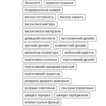
для заряджання ваших
Технології
Шумозаглушення
4
пристроїв…
бездзеркальна камера
ГЕЙМІНГ
висока потужність
висока ємність
Бездротовий контролер
високоякісний звук
8BitDo Lite SE 2.4G для
високоякісні матеріали
Xbox
домашній кінотеатр
ергономічний дизайн
В'ячеслав
2024-09-03
зручний дизайн
компактний дизайн
8BitDo Lite SE 2.4G — це
механічна клавіатура
мобільний додаток
компактний бездротовий
портативна колонка
портативний дизайн
контролер, розроблений
спеціально для Xbox. Завдяки
портативний зарядний пристрій
5
своєму…
портативний проектор
АУДІО
КОЛОНКИ
резервне джерело живлення
Бездротова колонка LG
розумне освітлення
сенсорне управління
XBOOM Go XG2T
швидка зарядка
швидке заряджання
В'ячеслав
2024-09-07
інтелектуальні функції