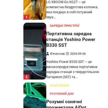
LG XBOOM Go XG2T — це
компактна бездротова колонка,
яка поєднує в собі потужний
1
звук…
ЗАРЯДНІ ПРИСТРОЇ
Портативна зарядна
станція Yoshino Power
B330 SST
В'ячеслав
2024-09-06
Yoshino Power B330 SST — це
високопродуктивна портативна
зарядна станція з твердотільною
2
батареєю (SST) та…
ОСВІТЛЕННЯ
РОЗУМНИЙ ДІМ
Розумні сонячні
прожектори AiDot