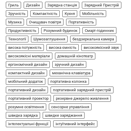
Гриль
Дизайн
Зарядна станція
Зарядний Пристрій
В'ячеслав
2024-09-03
Зручність
Компактність
Кухня
Мобільність
8BitDo Lite SE 2.4G — це компактний
бездротовий контролер, розроблений
Музика
Очищувач повітря
Портативність
5
спеціально для Xbox. Завдяки своєму…
Продуктивність
Розумний будинок
Смарт-годинник
АУДІО
КОЛОНКИ
Технології
Шумозаглушення
бездзеркальна камера
Бездротова колонка LG XBOOM Go
висока потужність
висока ємність
високоякісний звук
XG2T
високоякісні матеріали
домашній кінотеатр
В'ячеслав
2024-09-07
ергономічний дизайн
зручний дизайн
LG XBOOM Go XG2T — це компактна
компактний дизайн
механічна клавіатура
бездротова колонка, яка поєднує в собі
мобільний додаток
1
потужний звук…
портативна колонка
портативний дизайн
портативний зарядний пристрій
ЗАРЯДНІ ПРИСТРОЇ
портативний проектор
резервне джерело живлення
Портативна зарядна станція Yoshino
Power B330 SST
розумне освітлення
сенсорне управління
швидка зарядка
швидке заряджання
В'ячеслав
2024-09-06
інтелектуальні функції
інтуїтивний інтерфейс
Yoshino Power B330 SST — це