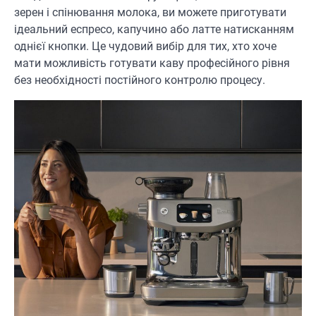
зерен і спінювання молока, ви можете приготувати
ідеальний еспресо, капучино або латте натисканням
однієї кнопки. Це чудовий вибір для тих, хто хоче
мати можливість готувати каву професійного рівня
без необхідності постійного контролю процесу.