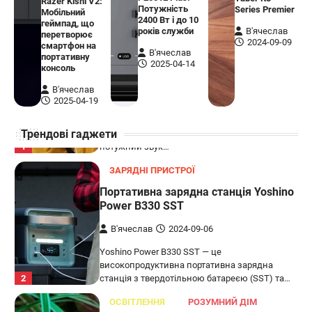
Razer Kishi V2:
бездротовий контролер, розроблений
Потужність
Series Premier
Мобільний
5
спеціально для Xbox. Завдяки своєму…
2400 Вт і до 10
геймпад, що
років служби
В'ячеслав
перетворює
АУДІО
КОЛОНКИ
2024-09-09
смартфон на
В'ячеслав
портативну
Бездротова колонка LG XBOOM Go
2025-04-14
консоль
XG2T
В'ячеслав
В'ячеслав
2024-09-07
2025-04-19
LG XBOOM Go XG2T — це компактна
Трендові гаджети
бездротова колонка, яка поєднує в собі
1
потужний звук…
ЗАРЯДНІ ПРИСТРОЇ
Портативна зарядна станція Yoshino
Power B330 SST
В'ячеслав
2024-09-06
Yoshino Power B330 SST — це
високопродуктивна портативна зарядна
2
станція з твердотільною батареєю (SST) та…
ОСВІТЛЕННЯ
РОЗУМНИЙ ДІМ