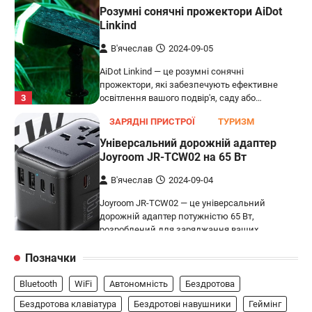
Розумні сонячні прожектори AiDot
Linkind
В'ячеслав
2024-09-05
AiDot Linkind — це розумні сонячні
прожектори, які забезпечують ефективне
3
освітлення вашого подвір'я, саду або…
ЗАРЯДНІ ПРИСТРОЇ
ТУРИЗМ
Універсальний дорожній адаптер
Joyroom JR-TCW02 на 65 Вт
В'ячеслав
2024-09-04
Joyroom JR-TCW02 — це універсальний
дорожній адаптер потужністю 65 Вт,
розроблений для заряджання ваших
4
пристроїв…
Позначки
ГЕЙМІНГ
Bluetooth
WiFi
Автономність
Бездротова
Бездротовий контролер 8BitDo Lite
SE 2.4G для Xbox
Бездротова клавіатура
Бездротові навушники
Геймінг