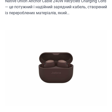
Native Union Anchor Cable 240W Recycled Charging Cord
— це потужний і надійний зарядний кабель, створений
із перероблених матеріалів, який…
ОСВІТЛЕННЯ
РОЗУМНИЙ ДІМ
Розумні сонячні прожектори AiDot
Linkind