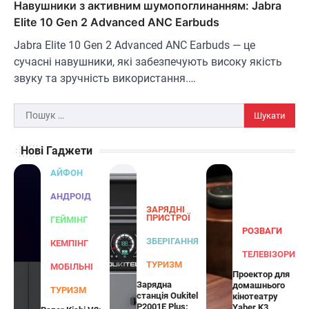
В'ячеслав
2024-09-05
Навушники з активним шумопоглинанням: Jabra
Elite 10 Gen 2 Advanced ANC Earbuds
AiDot Linkind — це розумні сонячні
прожектори, які забезпечують ефективне
Jabra Elite 10 Gen 2 Advanced ANC Earbuds — це
3
освітлення вашого подвір'я, саду або…
сучасні навушники, які забезпечують високу якість
ЗАРЯДНІ ПРИСТРОЇ
ТУРИЗМ
звуку та зручність використання.…
Універсальний дорожній адаптер
Joyroom JR-TCW02 на 65 Вт
Пошук:
В'ячеслав
2024-09-04
Нові Гаджети
Joyroom JR-TCW02 — це універсальний
дорожній адаптер потужністю 65 Вт,
АЙФОН
розроблений для заряджання ваших
4
пристроїв…
АНДРОІД
ЗАРЯДНІ
ГЕЙМІНГ
ПРИСТРОЇ
ГЕЙМІНГ
РОЗВАГИ
Бездротовий контролер 8BitDo Lite
ЗБЕРІГАННЯ
КЕМПІНГ
SE 2.4G для Xbox
ТЕЛЕВІЗОРИ
ТУРИЗМ
МОБІЛЬНІ
Проектор для
В'ячеслав
2024-09-03
Зарядна
домашнього
ТУРИЗМ
станція Oukitel
кінотеатру
8BitDo Lite SE 2.4G — це компактний
P2001E Plus:
Yaber K3