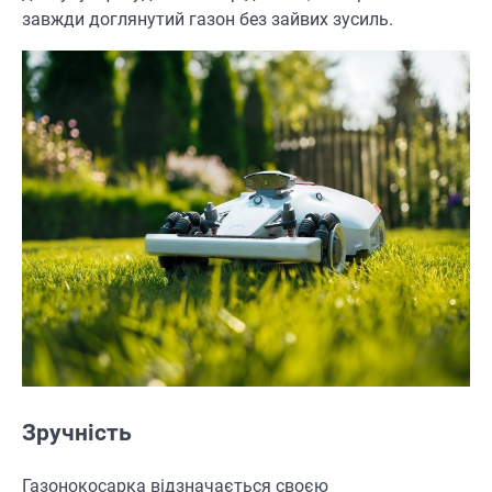
завжди доглянутий газон без зайвих зусиль.
Зручність
Газонокосарка відзначається своєю