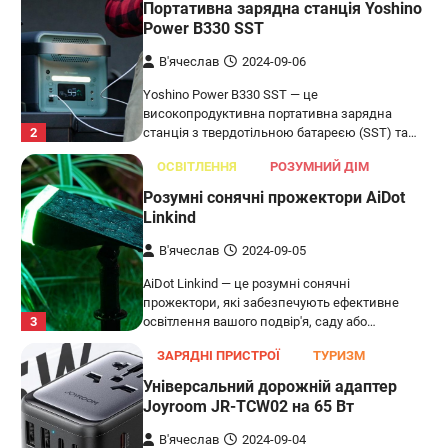
Портативна зарядна станція Yoshino
Power B330 SST
В'ячеслав
2024-09-06
Yoshino Power B330 SST — це
високопродуктивна портативна зарядна
2
станція з твердотільною батареєю (SST) та…
ОСВІТЛЕННЯ
РОЗУМНИЙ ДІМ
Розумні сонячні прожектори AiDot
Linkind
В'ячеслав
2024-09-05
AiDot Linkind — це розумні сонячні
прожектори, які забезпечують ефективне
3
освітлення вашого подвір'я, саду або…
ЗАРЯДНІ ПРИСТРОЇ
ТУРИЗМ
Універсальний дорожній адаптер
Joyroom JR-TCW02 на 65 Вт
В'ячеслав
2024-09-04