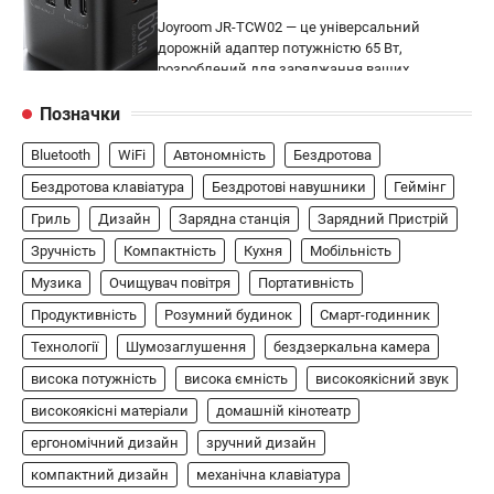
Joyroom JR-TCW02 — це універсальний
дорожній адаптер потужністю 65 Вт,
розроблений для заряджання ваших
4
пристроїв…
Позначки
ГЕЙМІНГ
Bluetooth
WiFi
Автономність
Бездротова
Бездротовий контролер 8BitDo Lite
SE 2.4G для Xbox
Бездротова клавіатура
Бездротові навушники
Геймінг
Гриль
Дизайн
Зарядна станція
Зарядний Пристрій
В'ячеслав
2024-09-03
Зручність
Компактність
Кухня
Мобільність
8BitDo Lite SE 2.4G — це компактний
бездротовий контролер, розроблений
Музика
Очищувач повітря
Портативність
5
спеціально для Xbox. Завдяки своєму…
Продуктивність
Розумний будинок
Смарт-годинник
АУДІО
КОЛОНКИ
Технології
Шумозаглушення
бездзеркальна камера
Бездротова колонка LG XBOOM Go
висока потужність
висока ємність
високоякісний звук
XG2T
високоякісні матеріали
домашній кінотеатр
В'ячеслав
2024-09-07
ергономічний дизайн
зручний дизайн
LG XBOOM Go XG2T — це компактна
компактний дизайн
механічна клавіатура
бездротова колонка, яка поєднує в собі