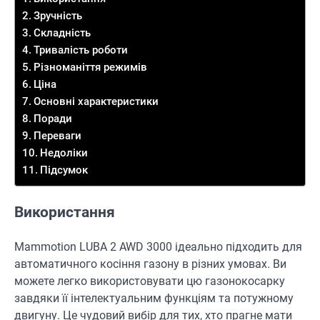
Зручність
Складність
Тривалість роботи
Різноманіття режимів
Ціна
Основні характеристики
Поради
Переваги
Недоліки
Підсумок
Використання
Mammotion LUBA 2 AWD 3000 ідеально підходить для
автоматичного косіння газону в різних умовах. Ви
можете легко використовувати цю газонокосарку
завдяки її інтелектуальним функціям та потужному
двигуну. Це чудовий вибір для тих, хто прагне мати