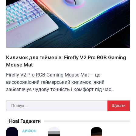
ОСВІТЛЕННЯ
РОЗУМНИЙ ДІМ
Розумні сонячні прожектори AiDot
Linkind
В'ячеслав
2024-09-05
Килимок для геймерів: Firefly V2 Pro RGB Gaming
Mouse Mat
AiDot Linkind — це розумні сонячні
прожектори, які забезпечують ефективне
Firefly V2 Pro RGB Gaming Mouse Mat — це
3
освітлення вашого подвір'я, саду або…
високоякісний геймерський килимок, який
ЗАРЯДНІ ПРИСТРОЇ
ТУРИЗМ
забезпечує чудову точність і комфорт під час…
Універсальний дорожній адаптер
Joyroom JR-TCW02 на 65 Вт
Пошук:
В'ячеслав
2024-09-04
Нові Гаджети
Joyroom JR-TCW02 — це універсальний
дорожній адаптер потужністю 65 Вт,
АЙФОН
розроблений для заряджання ваших