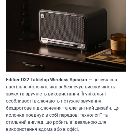
Edifier D32 Tabletop Wireless Speaker
— це сучасна
настільна колонка, яка забезпечує високу якість
звуку та зручність використання. Її унікальні
особливості включають потужне звучання,
бездротове підключення та елегантний дизайн. Ця
колонка поєднує в собі передові технології та
стильний вигляд, що робить її ідеальною для
використання вдома або в офісі.