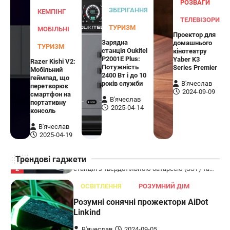
РОЗВАГИ
Бездротова колонка LG XBOOM Go
ЗБЕРІГАННЯ
КЕМПІНГ
XG2T
ТЕЛЕВІЗОРИ
ТУРИЗМ
МОБІЛЬНІ
Проектор для
В'ячеслав
2024-09-07
Зарядна
домашнього
ТУРИЗМ
станція Oukitel
кінотеатру
LG XBOOM Go XG2T — це компактна
P2001E Plus:
Yaber K3
Razer Kishi V2:
бездротова колонка, яка поєднує в собі
Потужність
Series Premier
Мобільний
1
потужний звук…
2400 Вт і до 10
геймпад, що
років служби
В'ячеслав
перетворює
ЗАРЯДНІ ПРИСТРОЇ
2024-09-09
смартфон на
В'ячеслав
портативну
Портативна зарядна станція Yoshino
2025-04-14
консоль
Power B330 SST
В'ячеслав
В'ячеслав
2024-09-06
2025-04-19
Yoshino Power B330 SST — це
Трендові гаджети
високопродуктивна портативна зарядна
2
станція з твердотільною батареєю (SST) та…
ОСВІТЛЕННЯ
РОЗУМНИЙ ДІМ
Розумні сонячні прожектори AiDot
Linkind
В'ячеслав
2024-09-05