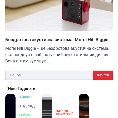
3
освітлення вашого подвір'я, саду або…
ЗАРЯДНІ ПРИСТРОЇ
ТУРИЗМ
Універсальний дорожній адаптер
Joyroom JR-TCW02 на 65 Вт
В'ячеслав
2024-09-04
Бездротова акустична система: Morel Hifi Biggie
Joyroom JR-TCW02 — це універсальний
дорожній адаптер потужністю 65 Вт,
Morel Hifi Biggie – це бездротова акустична система,
розроблений для заряджання ваших
яка поєднує в собі потужний звук і стильний дизайн.
4
пристроїв…
Вона оптимізує звук…
ГЕЙМІНГ
Бездротовий контролер 8BitDo Lite
Пошук:
SE 2.4G для Xbox
В'ячеслав
2024-09-03
Нові Гаджети
8BitDo Lite SE 2.4G — це компактний
АЙФОН
бездротовий контролер, розроблений
5
спеціально для Xbox. Завдяки своєму…
АНДРОІД
ЗАРЯДНІ
АУДІО
КОЛОНКИ
ПРИСТРОЇ
ГЕЙМІНГ