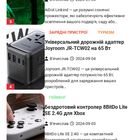
AiDot Linkind — це розумні сонячні
прожектори, які забезпечують ефективне
3
освітлення вашого подвір'я, саду або…
ЗАРЯДНІ ПРИСТРОЇ
ТУРИЗМ
Універсальний дорожній адаптер
Joyroom JR-TCW02 на 65 Вт
В'ячеслав
2024-09-04
Joyroom JR-TCW02 — це універсальний
дорожній адаптер потужністю 65 Вт,
розроблений для заряджання ваших
4
пристроїв…
ГЕЙМІНГ
Бездротовий контролер 8BitDo Lite
SE 2.4G для Xbox
В'ячеслав
2024-09-03
8BitDo Lite SE 2.4G — це компактний
бездротовий контролер, розроблений