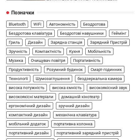
5
спеціально для Xbox. Завдяки своєму…
Позначки
АУДІО
КОЛОНКИ
Bluetooth
WiFi
Автономність
Бездротова
Бездротова колонка LG XBOOM Go
XG2T
Бездротова клавіатура
Бездротові навушники
Геймінг
Гриль
Дизайн
Зарядна станція
Зарядний Пристрій
В'ячеслав
2024-09-07
Зручність
Компактність
Кухня
Мобільність
LG XBOOM Go XG2T — це компактна
бездротова колонка, яка поєднує в собі
Музика
Очищувач повітря
Портативність
1
потужний звук…
Продуктивність
Розумний будинок
Смарт-годинник
ЗАРЯДНІ ПРИСТРОЇ
Технології
Шумозаглушення
бездзеркальна камера
Портативна зарядна станція Yoshino
висока потужність
висока ємність
високоякісний звук
Power B330 SST
високоякісні матеріали
домашній кінотеатр
В'ячеслав
2024-09-06
ергономічний дизайн
зручний дизайн
Yoshino Power B330 SST — це
компактний дизайн
механічна клавіатура
високопродуктивна портативна зарядна
мобільний додаток
2
станція з твердотільною батареєю (SST) та…
портативна колонка
портативний дизайн
портативний зарядний пристрій
ОСВІТЛЕННЯ
РОЗУМНИЙ ДІМ