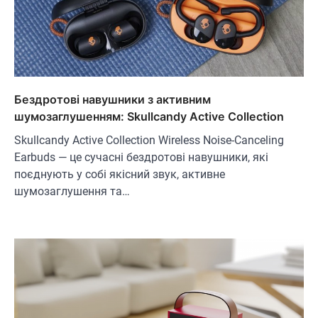
Бездротові навушники з активним
шумозаглушенням: Skullcandy Active Collection
Skullcandy Active Collection Wireless Noise-Canceling
Earbuds — це сучасні бездротові навушники, які
поєднують у собі якісний звук, активне
шумозаглушення та…
ОСВІТЛЕННЯ
РОЗУМНИЙ ДІМ
Розумні сонячні прожектори AiDot
Linkind
В'ячеслав
2024-09-05
AiDot Linkind — це розумні сонячні
прожектори, які забезпечують ефективне