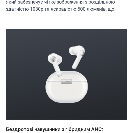
який забезпечує чітке зображення з роздільною
здатністю 1080p та яскравістю 500 люменів, що…
ОСВІТЛЕННЯ
РОЗУМНИЙ ДІМ
Розумні сонячні прожектори AiDot
Linkind
В'ячеслав
2024-09-05
Бездротові навушники з гібридним ANC: