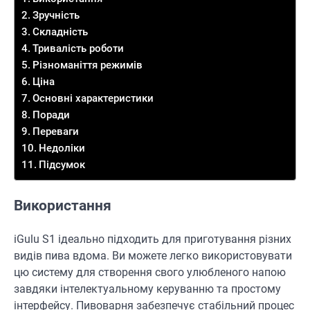
Зручність
Складність
Тривалість роботи
Різноманіття режимів
Ціна
Основні характеристики
Поради
Переваги
Недоліки
Підсумок
Використання
iGulu S1 ідеально підходить для приготування різних
видів пива вдома. Ви можете легко використовувати
цю систему для створення свого улюбленого напою
завдяки інтелектуальному керуванню та простому
інтерфейсу. Пивоварня забезпечує стабільний процес