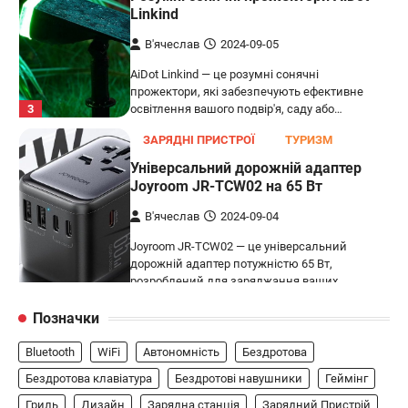
Linkind
В'ячеслав
2024-09-05
AiDot Linkind — це розумні сонячні
прожектори, які забезпечують ефективне
3
освітлення вашого подвір'я, саду або…
ЗАРЯДНІ ПРИСТРОЇ
ТУРИЗМ
Універсальний дорожній адаптер
Joyroom JR-TCW02 на 65 Вт
В'ячеслав
2024-09-04
Joyroom JR-TCW02 — це універсальний
дорожній адаптер потужністю 65 Вт,
розроблений для заряджання ваших
4
пристроїв…
Позначки
ГЕЙМІНГ
Bluetooth
WiFi
Автономність
Бездротова
Бездротовий контролер 8BitDo Lite
SE 2.4G для Xbox
Бездротова клавіатура
Бездротові навушники
Геймінг
Гриль
Дизайн
Зарядна станція
Зарядний Пристрій
В'ячеслав
2024-09-03