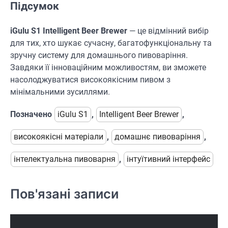
Підсумок
iGulu S1 Intelligent Beer Brewer
— це відмінний вибір
для тих, хто шукає сучасну, багатофункціональну та
зручну систему для домашнього пивоваріння.
Завдяки її інноваційним можливостям, ви зможете
насолоджуватися високоякісним пивом з
мінімальними зусиллями.
Позначено
iGulu S1
,
Intelligent Beer Brewer
,
високоякісні матеріали
,
домашнє пивоваріння
,
інтелектуальна пивоварня
,
інтуїтивний інтерфейс
Пов'язані записи