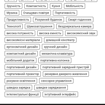
Зручність
Компактність
Кухня
Мобільність
8BitDo Lite SE 2.4G — це компактний
бездротовий контролер, розроблений
Музика
Очищувач повітря
Портативність
5
спеціально для Xbox. Завдяки своєму…
Продуктивність
Розумний будинок
Смарт-годинник
АУДІО
КОЛОНКИ
Технології
Шумозаглушення
бездзеркальна камера
Бездротова колонка LG XBOOM Go
висока потужність
висока ємність
високоякісний звук
XG2T
високоякісні матеріали
домашній кінотеатр
В'ячеслав
2024-09-07
ергономічний дизайн
зручний дизайн
LG XBOOM Go XG2T — це компактна
компактний дизайн
механічна клавіатура
бездротова колонка, яка поєднує в собі
мобільний додаток
1
потужний звук…
портативна колонка
портативний дизайн
портативний зарядний пристрій
ЗАРЯДНІ ПРИСТРОЇ
портативний проектор
резервне джерело живлення
Портативна зарядна станція Yoshino
Power B330 SST
розумне освітлення
сенсорне управління
швидка зарядка
швидке заряджання
В'ячеслав
2024-09-06
інтелектуальні функції
інтуїтивний інтерфейс
Yoshino Power B330 SST — це
високопродуктивна портативна зарядна
2
станція з твердотільною батареєю (SST) та…