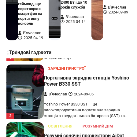
5
спеціально для Xbox. Завдяки своєму…
2400 Вт і до 10
геймпад, що
років служби
В'ячеслав
перетворює
АУДІО
КОЛОНКИ
2024-09-09
смартфон на
В'ячеслав
портативну
Бездротова колонка LG XBOOM Go
2025-04-14
консоль
XG2T
В'ячеслав
В'ячеслав
2024-09-07
2025-04-19
LG XBOOM Go XG2T — це компактна
Трендові гаджети
бездротова колонка, яка поєднує в собі
1
потужний звук…
ЗАРЯДНІ ПРИСТРОЇ
Портативна зарядна станція Yoshino
Power B330 SST
В'ячеслав
2024-09-06
Yoshino Power B330 SST — це
високопродуктивна портативна зарядна
2
станція з твердотільною батареєю (SST) та…
ОСВІТЛЕННЯ
РОЗУМНИЙ ДІМ
Розумні сонячні прожектори AiDot