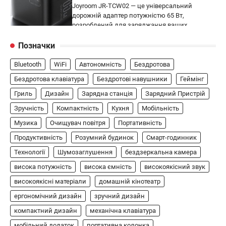
Joyroom JR-TCW02 — це універсальний
дорожній адаптер потужністю 65 Вт,
розроблений для заряджання ваших
4
пристроїв…
Позначки
ГЕЙМІНГ
Bluetooth
WiFi
Автономність
Бездротова
Бездротовий контролер 8BitDo Lite
SE 2.4G для Xbox
Бездротова клавіатура
Бездротові навушники
Геймінг
Гриль
Дизайн
Зарядна станція
Зарядний Пристрій
В'ячеслав
2024-09-03
Зручність
Компактність
Кухня
Мобільність
8BitDo Lite SE 2.4G — це компактний
бездротовий контролер, розроблений
Музика
Очищувач повітря
Портативність
5
спеціально для Xbox. Завдяки своєму…
Продуктивність
Розумний будинок
Смарт-годинник
АУДІО
КОЛОНКИ
Технології
Шумозаглушення
бездзеркальна камера
Бездротова колонка LG XBOOM Go
висока потужність
висока ємність
високоякісний звук
XG2T
високоякісні матеріали
домашній кінотеатр
В'ячеслав
2024-09-07
ергономічний дизайн
зручний дизайн
LG XBOOM Go XG2T — це компактна
компактний дизайн
механічна клавіатура
бездротова колонка, яка поєднує в собі
мобільний додаток
1
потужний звук…
портативна колонка