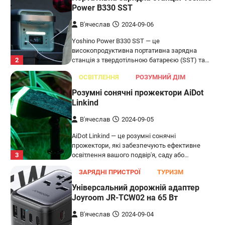
Power B330 SST
В'ячеслав
2024-09-06
Yoshino Power B330 SST — це
високопродуктивна портативна зарядна
2
станція з твердотільною батареєю (SST) та…
ОСВІТЛЕННЯ
РОЗУМНИЙ ДІМ
Розумні сонячні прожектори AiDot
Linkind
В'ячеслав
2024-09-05
AiDot Linkind — це розумні сонячні
прожектори, які забезпечують ефективне
3
освітлення вашого подвір'я, саду або…
ЗАРЯДНІ ПРИСТРОЇ
ТУРИЗМ
Універсальний дорожній адаптер
Joyroom JR-TCW02 на 65 Вт
В'ячеслав
2024-09-04