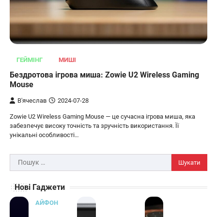
ОСВІТЛЕННЯ
РОЗУМНИЙ ДІМ
Розумні сонячні прожектори AiDot
ГЕЙМІНГ
МИШІ
Linkind
Бездротова ігрова миша: Zowie U2 Wireless Gaming
В'ячеслав
2024-09-05
Mouse
AiDot Linkind — це розумні сонячні
В'ячеслав
2024-07-28
прожектори, які забезпечують ефективне
Zowie U2 Wireless Gaming Mouse — це сучасна ігрова миша, яка
3
освітлення вашого подвір'я, саду або…
забезпечує високу точність та зручність використання. Її
ЗАРЯДНІ ПРИСТРОЇ
ТУРИЗМ
унікальні особливості…
Універсальний дорожній адаптер
Joyroom JR-TCW02 на 65 Вт
Пошук:
В'ячеслав
2024-09-04
Нові Гаджети
Joyroom JR-TCW02 — це універсальний
дорожній адаптер потужністю 65 Вт,
АЙФОН
розроблений для заряджання ваших