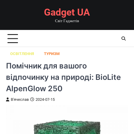
Перейти
Gadget UA
до
вмісту
Світ Гаджетів
ОСВІТЛЕННЯ
ТУРИЗМ
Помічник для вашого
відпочинку на природі: BioLite
AlpenGlow 250
В'ячеслав
2024-07-15