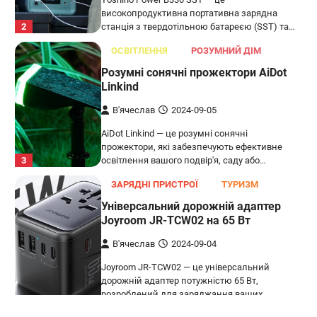
високопродуктивна портативна зарядна
2
станція з твердотільною батареєю (SST) та…
ОСВІТЛЕННЯ
РОЗУМНИЙ ДІМ
Розумні сонячні прожектори AiDot
Linkind
В'ячеслав
2024-09-05
AiDot Linkind — це розумні сонячні
прожектори, які забезпечують ефективне
3
освітлення вашого подвір'я, саду або…
ЗАРЯДНІ ПРИСТРОЇ
ТУРИЗМ
Універсальний дорожній адаптер
Joyroom JR-TCW02 на 65 Вт
В'ячеслав
2024-09-04
Joyroom JR-TCW02 — це універсальний
дорожній адаптер потужністю 65 Вт,
розроблений для заряджання ваших
4
пристроїв…