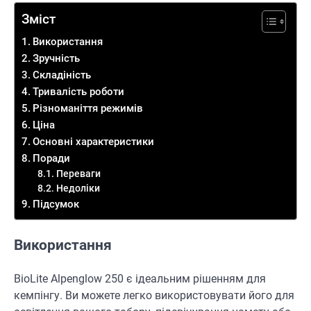
Зміст
Використання
Зручність
Складіність
Тривалість роботи
Різноманіття режимів
Ціна
Основні характеристики
Поради
Переваги
Недоліки
Підсумок
Використання
BioLite Alpenglow 250 є ідеальним рішенням для
кемпінгу. Ви можете легко використовувати його для