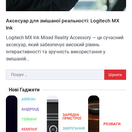
ОСВІТЛЕННЯ
РОЗУМНИЙ ДІМ
Розумні сонячні прожектори AiDot
Linkind
Аксесуар для змішаної реальності: Logitech MX
В'ячеслав
2024-09-05
Ink
AiDot Linkind — це розумні сонячні
Logitech MX Ink Mixed Reality Accessory — це сучасний
прожектори, які забезпечують ефективне
аксесуар, який забезпечує високий рівень
3
освітлення вашого подвір'я, саду або…
інтерактивності та зручність використання у
ЗАРЯДНІ ПРИСТРОЇ
ТУРИЗМ
змішаній…
Універсальний дорожній адаптер
Joyroom JR-TCW02 на 65 Вт
Пошук:
В'ячеслав
2024-09-04
Нові Гаджети
Joyroom JR-TCW02 — це універсальний
дорожній адаптер потужністю 65 Вт,
АЙФОН
розроблений для заряджання ваших
4
пристроїв…
АНДРОІД
ЗАРЯДНІ
ГЕЙМІНГ
ПРИСТРОЇ
ГЕЙМІНГ
РОЗВАГИ
Бездротовий контролер 8BitDo Lite
ЗБЕРІГАННЯ
КЕМПІНГ