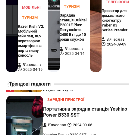
SE 2.4G для Xbox
ТЕЛЕВІЗОРИ
ТУРИЗМ
МОБІЛЬНІ
Проектор для
В'ячеслав
2024-09-03
Зарядна
домашнього
ТУРИЗМ
станція Oukitel
кінотеатру
8BitDo Lite SE 2.4G — це компактний
P2001E Plus:
Yaber K3
Razer Kishi V2:
бездротовий контролер, розроблений
Потужність
Series Premier
Мобільний
5
спеціально для Xbox. Завдяки своєму…
2400 Вт і до 10
геймпад, що
років служби
В'ячеслав
перетворює
АУДІО
КОЛОНКИ
2024-09-09
смартфон на
В'ячеслав
портативну
Бездротова колонка LG XBOOM Go
2025-04-14
консоль
XG2T
В'ячеслав
В'ячеслав
2024-09-07
2025-04-19
LG XBOOM Go XG2T — це компактна
Трендові гаджети
бездротова колонка, яка поєднує в собі
1
потужний звук…
ЗАРЯДНІ ПРИСТРОЇ
Портативна зарядна станція Yoshino
Power B330 SST
В'ячеслав
2024-09-06
Yoshino Power B330 SST — це