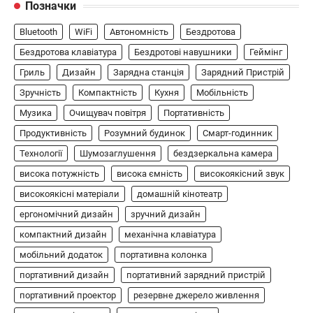
Позначки
ГЕЙМІНГ
Bluetooth
WiFi
Автономність
Бездротова
Бездротовий контролер 8BitDo Lite
SE 2.4G для Xbox
Бездротова клавіатура
Бездротові навушники
Геймінг
Гриль
Дизайн
Зарядна станція
Зарядний Пристрій
В'ячеслав
2024-09-03
Зручність
Компактність
Кухня
Мобільність
8BitDo Lite SE 2.4G — це компактний
бездротовий контролер, розроблений
Музика
Очищувач повітря
Портативність
5
спеціально для Xbox. Завдяки своєму…
Продуктивність
Розумний будинок
Смарт-годинник
АУДІО
КОЛОНКИ
Технології
Шумозаглушення
бездзеркальна камера
Бездротова колонка LG XBOOM Go
висока потужність
висока ємність
високоякісний звук
XG2T
високоякісні матеріали
домашній кінотеатр
В'ячеслав
2024-09-07
ергономічний дизайн
зручний дизайн
LG XBOOM Go XG2T — це компактна
компактний дизайн
механічна клавіатура
бездротова колонка, яка поєднує в собі
мобільний додаток
1
потужний звук…
портативна колонка
портативний дизайн
портативний зарядний пристрій
ЗАРЯДНІ ПРИСТРОЇ
портативний проектор
резервне джерело живлення
Портативна зарядна станція Yoshino