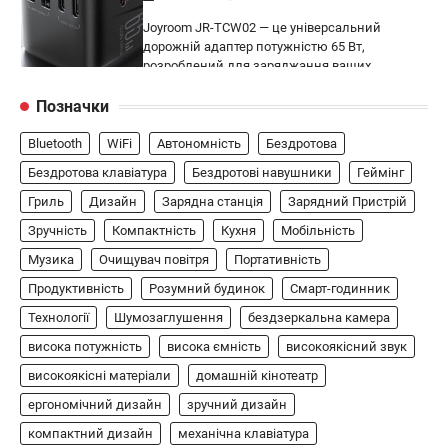
Joyroom JR-TCW02 — це універсальний
дорожній адаптер потужністю 65 Вт,
розроблений для заряджання ваших
4
пристроїв…
Позначки
ГЕЙМІНГ
Bluetooth
WiFi
Автономність
Бездротова
Бездротовий контролер 8BitDo Lite
SE 2.4G для Xbox
Бездротова клавіатура
Бездротові навушники
Геймінг
В'ячеслав
2024-09-03
Гриль
Дизайн
Зарядна станція
Зарядний Пристрій
Зручність
Компактність
Кухня
Мобільність
8BitDo Lite SE 2.4G — це компактний
бездротовий контролер, розроблений
Музика
Очищувач повітря
Портативність
5
спеціально для Xbox. Завдяки своєму…
Продуктивність
Розумний будинок
Смарт-годинник
АУДІО
КОЛОНКИ
Технології
Шумозаглушення
бездзеркальна камера
Бездротова колонка LG XBOOM Go
висока потужність
висока ємність
високоякісний звук
XG2T
високоякісні матеріали
домашній кінотеатр
В'ячеслав
2024-09-07
ергономічний дизайн
зручний дизайн
LG XBOOM Go XG2T — це компактна
компактний дизайн
механічна клавіатура
бездротова колонка, яка поєднує в собі