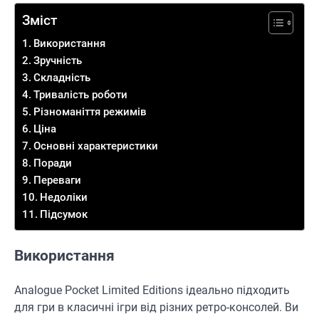
Зміст
Використання
Зручність
Складність
Тривалість роботи
Різноманіття режимів
Ціна
Основні характеристики
Поради
Переваги
Недоліки
Підсумок
Використання
Analogue Pocket Limited Editions ідеально підходить
для гри в класичні ігри від різних ретро-консолей. Ви