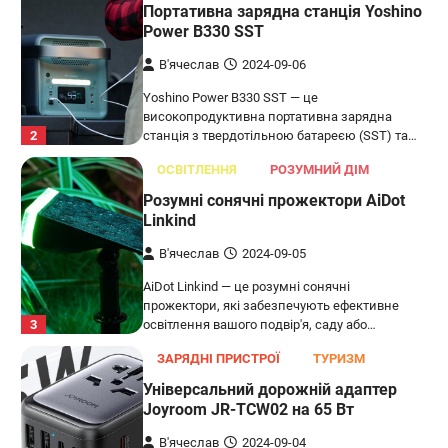
Портативна зарядна станція Yoshino
Power B330 SST
В'ячеслав
2024-09-06
Yoshino Power B330 SST — це
високопродуктивна портативна зарядна
2
станція з твердотільною батареєю (SST) та…
ОСВІТЛЕННЯ
РОЗУМНИЙ ДІМ
Розумні сонячні прожектори AiDot
Linkind
В'ячеслав
2024-09-05
AiDot Linkind — це розумні сонячні
прожектори, які забезпечують ефективне
3
освітлення вашого подвір'я, саду або…
ЗАРЯДНІ ПРИСТРОЇ
ТУРИЗМ
Універсальний дорожній адаптер
Joyroom JR-TCW02 на 65 Вт
В'ячеслав
2024-09-04