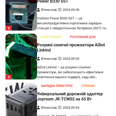
Power B330 SST
В'ячеслав
2024-09-06
Yoshino Power B330 SST — це
високопродуктивна портативна зарядна
2
станція з твердотільною батареєю (SST) та…
ОСВІТЛЕННЯ
РОЗУМНИЙ ДІМ
Розумні сонячні прожектори AiDot
Linkind
В'ячеслав
2024-09-05
AiDot Linkind — це розумні сонячні
прожектори, які забезпечують ефективне
3
освітлення вашого подвір'я, саду або…
ЗАРЯДНІ ПРИСТРОЇ
ТУРИЗМ
Універсальний дорожній адаптер
Joyroom JR-TCW02 на 65 Вт
В'ячеслав
2024-09-04