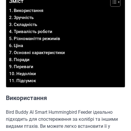
Зміст
Використання
Зручність
Складність
Тривалість роботи
Різноманіття режимів
Ціна
Основні характеристики
Поради
Переваги
Недоліки
Підсумок
Використання
Bird Buddy AI Smart Hummingbird Feeder ідеально
підходить для спостереження за колібрі та іншими
видами птахів. Ви можете легко встановити її у