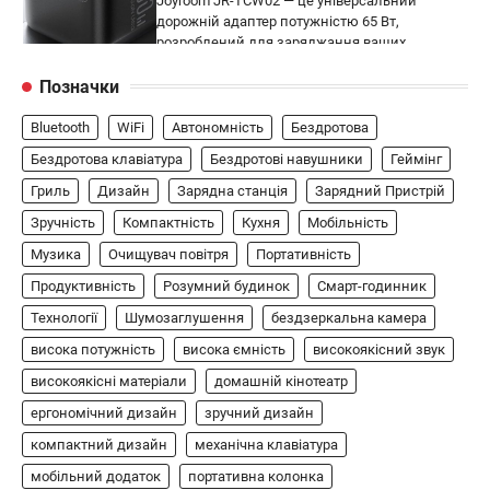
Joyroom JR-TCW02 — це універсальний
дорожній адаптер потужністю 65 Вт,
розроблений для заряджання ваших
4
пристроїв…
Позначки
ГЕЙМІНГ
Bluetooth
WiFi
Автономність
Бездротова
Бездротовий контролер 8BitDo Lite
SE 2.4G для Xbox
Бездротова клавіатура
Бездротові навушники
Геймінг
Гриль
Дизайн
Зарядна станція
Зарядний Пристрій
В'ячеслав
2024-09-03
Зручність
Компактність
Кухня
Мобільність
8BitDo Lite SE 2.4G — це компактний
бездротовий контролер, розроблений
Музика
Очищувач повітря
Портативність
5
спеціально для Xbox. Завдяки своєму…
Продуктивність
Розумний будинок
Смарт-годинник
АУДІО
КОЛОНКИ
Технології
Шумозаглушення
бездзеркальна камера
Бездротова колонка LG XBOOM Go
висока потужність
висока ємність
високоякісний звук
XG2T
високоякісні матеріали
домашній кінотеатр
В'ячеслав
2024-09-07
ергономічний дизайн
зручний дизайн
LG XBOOM Go XG2T — це компактна
компактний дизайн
механічна клавіатура
бездротова колонка, яка поєднує в собі
мобільний додаток
1
потужний звук…
портативна колонка