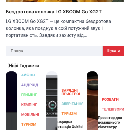
В'ячеслав
2024-09-05
Бездротова колонка LG XBOOM Go XG2T
AiDot Linkind — це розумні сонячні
прожектори, які забезпечують ефективне
LG XBOOM Go XG2T — це компактна бездротова
3
освітлення вашого подвір'я, саду або…
колонка, яка поєднує в собі потужний звук і
ЗАРЯДНІ ПРИСТРОЇ
ТУРИЗМ
портативність. Завдяки захисту від…
Універсальний дорожній адаптер
Joyroom JR-TCW02 на 65 Вт
Пошук:
В'ячеслав
2024-09-04
Нові Гаджети
Joyroom JR-TCW02 — це універсальний
дорожній адаптер потужністю 65 Вт,
АЙФОН
розроблений для заряджання ваших
4
пристроїв…
АНДРОІД
ЗАРЯДНІ
ГЕЙМІНГ
ПРИСТРОЇ
ГЕЙМІНГ
РОЗВАГИ
Бездротовий контролер 8BitDo Lite
ЗБЕРІГАННЯ
КЕМПІНГ
SE 2.4G для Xbox
ТЕЛЕВІЗОРИ
ТУРИЗМ
МОБІЛЬНІ
Проектор для
В'ячеслав
2024-09-03
Зарядна
домашнього
ТУРИЗМ
станція Oukitel
кінотеатру
8BitDo Lite SE 2.4G — це компактний