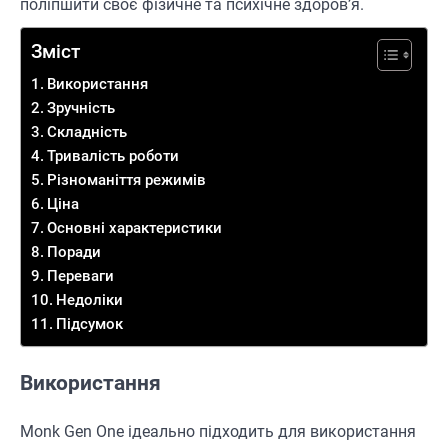
поліпшити своє фізичне та психічне здоров’я.
Зміст
Використання
Зручність
Складність
Тривалість роботи
Різноманіття режимів
Ціна
Основні характеристики
Поради
Переваги
Недоліки
Підсумок
Використання
Monk Gen One ідеально підходить для використання