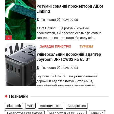
Розумні сонячні прожектори AiDot
Linkind
В'ячеслав
2024-09-05
AiDot Linkind — це розумні сонячні
прожектори, які забезпечують ефективне
3
освітлення вашого подвір'я, саду або…
ЗАРЯДНІ ПРИСТРОЇ
ТУРИЗМ
Універсальний дорожній адаптер
Joyroom JR-TCW02 на 65 Вт
В'ячеслав
2024-09-04
Joyroom JR-TCW02 — це універсальний
дорожній адаптер потужністю 65 Вт,
розроблений для заряджання ваших
4
пристроїв…
Позначки
ГЕЙМІНГ
Bluetooth
WiFi
Автономність
Бездротова
Бездротовий контролер 8BitDo Lite
SE 2.4G для Xbox
Бездротова клавіатура
Бездротові навушники
Геймінг