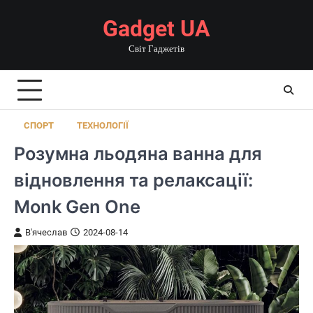
Перейти
Gadget UA
до
вмісту
Світ Гаджетів
СПОРТ
ТЕХНОЛОГІЇ
Розумна льодяна ванна для
відновлення та релаксації:
Monk Gen One
В'ячеслав
2024-08-14