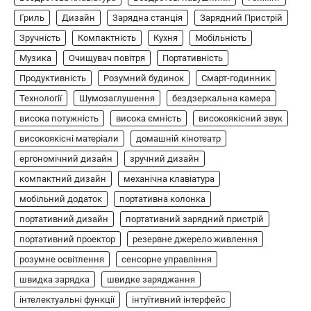
Гриль
Дизайн
Зарядна станція
Зарядний Пристрій
В'ячеслав
2024-09-03
Зручність
Компактність
Кухня
Мобільність
8BitDo Lite SE 2.4G — це компактний
бездротовий контролер, розроблений
Музика
Очищувач повітря
Портативність
5
спеціально для Xbox. Завдяки своєму…
Продуктивність
Розумний будинок
Смарт-годинник
АУДІО
КОЛОНКИ
Технології
Шумозаглушення
бездзеркальна камера
Бездротова колонка LG XBOOM Go
висока потужність
висока ємність
високоякісний звук
XG2T
високоякісні матеріали
домашній кінотеатр
В'ячеслав
2024-09-07
ергономічний дизайн
зручний дизайн
LG XBOOM Go XG2T — це компактна
компактний дизайн
механічна клавіатура
бездротова колонка, яка поєднує в собі
мобільний додаток
1
потужний звук…
портативна колонка
портативний дизайн
портативний зарядний пристрій
ЗАРЯДНІ ПРИСТРОЇ
портативний проектор
резервне джерело живлення
Портативна зарядна станція Yoshino
Power B330 SST
розумне освітлення
сенсорне управління
швидка зарядка
швидке заряджання
В'ячеслав
2024-09-06
інтелектуальні функції
інтуїтивний інтерфейс
Yoshino Power B330 SST — це