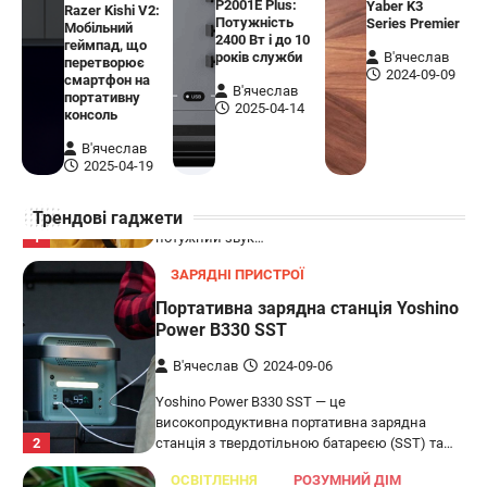
P2001E Plus:
Yaber K3
Razer Kishi V2:
бездротовий контролер, розроблений
Потужність
Series Premier
Мобільний
5
спеціально для Xbox. Завдяки своєму…
2400 Вт і до 10
геймпад, що
років служби
В'ячеслав
перетворює
АУДІО
КОЛОНКИ
2024-09-09
смартфон на
В'ячеслав
портативну
Бездротова колонка LG XBOOM Go
2025-04-14
консоль
XG2T
В'ячеслав
В'ячеслав
2024-09-07
2025-04-19
LG XBOOM Go XG2T — це компактна
Трендові гаджети
бездротова колонка, яка поєднує в собі
1
потужний звук…
ЗАРЯДНІ ПРИСТРОЇ
Портативна зарядна станція Yoshino
Power B330 SST
В'ячеслав
2024-09-06
Yoshino Power B330 SST — це
високопродуктивна портативна зарядна
2
станція з твердотільною батареєю (SST) та…
ОСВІТЛЕННЯ
РОЗУМНИЙ ДІМ