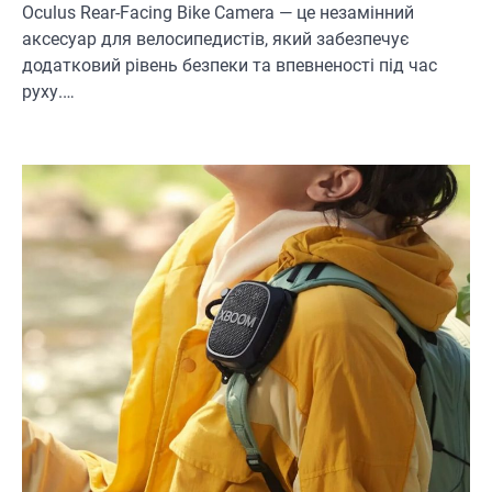
Oculus Rear-Facing Bike Camera — це незамінний
аксесуар для велосипедистів, який забезпечує
додатковий рівень безпеки та впевненості під час
руху.…
ОСВІТЛЕННЯ
РОЗУМНИЙ ДІМ
Розумні сонячні прожектори AiDot
Linkind