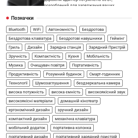
розроблений для заряджання ваших
4
пристроїв…
Позначки
ГЕЙМІНГ
Bluetooth
WiFi
Автономність
Бездротова
Бездротовий контролер 8BitDo Lite
SE 2.4G для Xbox
Бездротова клавіатура
Бездротові навушники
Геймінг
Гриль
Дизайн
Зарядна станція
Зарядний Пристрій
В'ячеслав
2024-09-03
Зручність
Компактність
Кухня
Мобільність
8BitDo Lite SE 2.4G — це компактний
бездротовий контролер, розроблений
Музика
Очищувач повітря
Портативність
5
спеціально для Xbox. Завдяки своєму…
Продуктивність
Розумний будинок
Смарт-годинник
АУДІО
КОЛОНКИ
Технології
Шумозаглушення
бездзеркальна камера
Бездротова колонка LG XBOOM Go
висока потужність
висока ємність
високоякісний звук
XG2T
високоякісні матеріали
домашній кінотеатр
В'ячеслав
2024-09-07
ергономічний дизайн
зручний дизайн
LG XBOOM Go XG2T — це компактна
компактний дизайн
механічна клавіатура
бездротова колонка, яка поєднує в собі
мобільний додаток
1
потужний звук…
портативна колонка
портативний дизайн
портативний зарядний пристрій