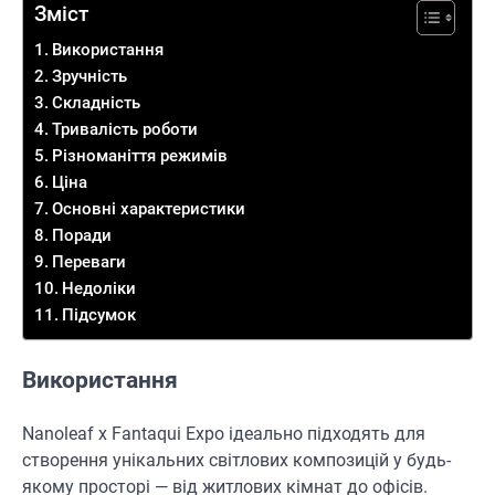
Зміст
Використання
Зручність
Складність
Тривалість роботи
Різноманіття режимів
Ціна
Основні характеристики
Поради
Переваги
Недоліки
Підсумок
Використання
Nanoleaf x Fantaqui Expo ідеально підходять для
створення унікальних світлових композицій у будь-
якому просторі — від житлових кімнат до офісів.