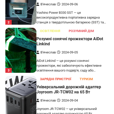
В'ячеслав
2024-09-06
Yoshino Power B330 SST — це
високопродуктивна портативна зарядна
2
станція з твердотільною батареєю (SST) та…
ОСВІТЛЕННЯ
РОЗУМНИЙ ДІМ
Розумні сонячні прожектори AiDot
Linkind
В'ячеслав
2024-09-05
AiDot Linkind — це розумні сонячні
прожектори, які забезпечують ефективне
3
освітлення вашого подвір'я, саду або…
ЗАРЯДНІ ПРИСТРОЇ
ТУРИЗМ
Універсальний дорожній адаптер
Joyroom JR-TCW02 на 65 Вт
В'ячеслав
2024-09-04
Joyroom JR-TCW02 — це універсальний
дорожній адаптер потужністю 65 Вт,