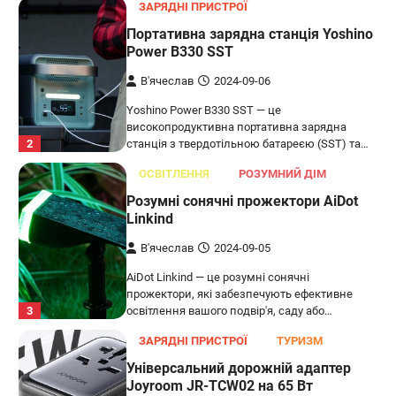
ЗАРЯДНІ ПРИСТРОЇ
Портативна зарядна станція Yoshino
Power B330 SST
В'ячеслав
2024-09-06
Yoshino Power B330 SST — це
високопродуктивна портативна зарядна
2
станція з твердотільною батареєю (SST) та…
ОСВІТЛЕННЯ
РОЗУМНИЙ ДІМ
Розумні сонячні прожектори AiDot
Linkind
В'ячеслав
2024-09-05
AiDot Linkind — це розумні сонячні
прожектори, які забезпечують ефективне
3
освітлення вашого подвір'я, саду або…
ЗАРЯДНІ ПРИСТРОЇ
ТУРИЗМ
Універсальний дорожній адаптер
Joyroom JR-TCW02 на 65 Вт