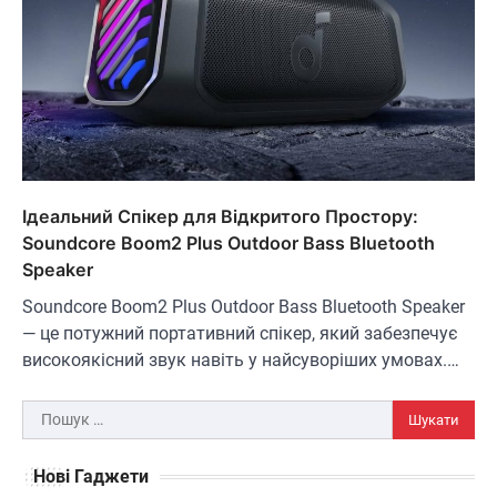
ОСВІТЛЕННЯ
РОЗУМНИЙ ДІМ
Розумні сонячні прожектори AiDot
Linkind
Ідеальний Спікер для Відкритого Простору:
В'ячеслав
2024-09-05
Soundcore Boom2 Plus Outdoor Bass Bluetooth
Speaker
AiDot Linkind — це розумні сонячні
прожектори, які забезпечують ефективне
Soundcore Boom2 Plus Outdoor Bass Bluetooth Speaker
3
освітлення вашого подвір'я, саду або…
— це потужний портативний спікер, який забезпечує
ЗАРЯДНІ ПРИСТРОЇ
ТУРИЗМ
високоякісний звук навіть у найсуворіших умовах.…
Універсальний дорожній адаптер
Joyroom JR-TCW02 на 65 Вт
Пошук:
В'ячеслав
2024-09-04
Нові Гаджети
Joyroom JR-TCW02 — це універсальний