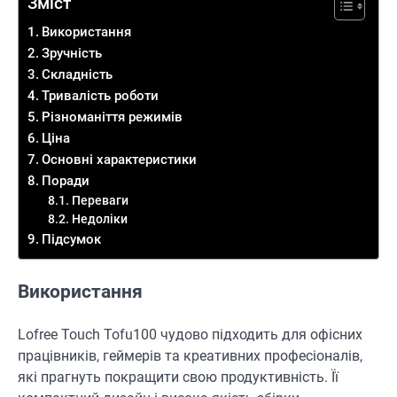
Зміст
Використання
Зручність
Складність
Тривалість роботи
Різноманіття режимів
Ціна
Основні характеристики
Поради
Переваги
Недоліки
Підсумок
Використання
Lofree Touch Tofu100 чудово підходить для офісних
працівників, геймерів та креативних професіоналів,
які прагнуть покращити свою продуктивність. Її