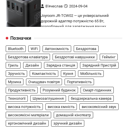
В'ячеслав
2024-09-04
Joyroom JR-TCW02 — це універсальний
дорожній адаптер потужністю 65 Вт,
розроблений для заряджання ваших
4
пристроїв…
Позначки
ГЕЙМІНГ
Bluetooth
WiFi
Автономність
Бездротова
Бездротовий контролер 8BitDo Lite
SE 2.4G для Xbox
Бездротова клавіатура
Бездротові навушники
Геймінг
Гриль
Дизайн
Зарядна станція
Зарядний Пристрій
В'ячеслав
2024-09-03
Зручність
Компактність
Кухня
Мобільність
8BitDo Lite SE 2.4G — це компактний
бездротовий контролер, розроблений
Музика
Очищувач повітря
Портативність
5
спеціально для Xbox. Завдяки своєму…
Продуктивність
Розумний будинок
Смарт-годинник
АУДІО
КОЛОНКИ
Технології
Шумозаглушення
бездзеркальна камера
Бездротова колонка LG XBOOM Go
висока потужність
висока ємність
високоякісний звук
XG2T
високоякісні матеріали
домашній кінотеатр
В'ячеслав
2024-09-07
ергономічний дизайн
зручний дизайн