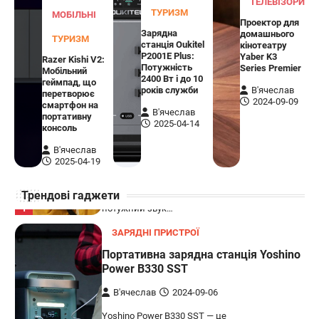
ТЕЛЕВІЗОРИ
ТУРИЗМ
МОБІЛЬНІ
Проектор для
В'ячеслав
2024-09-03
Зарядна
домашнього
ТУРИЗМ
станція Oukitel
кінотеатру
8BitDo Lite SE 2.4G — це компактний
P2001E Plus:
Yaber K3
Razer Kishi V2:
бездротовий контролер, розроблений
Потужність
Series Premier
Мобільний
5
спеціально для Xbox. Завдяки своєму…
2400 Вт і до 10
геймпад, що
років служби
В'ячеслав
перетворює
АУДІО
КОЛОНКИ
2024-09-09
смартфон на
В'ячеслав
портативну
Бездротова колонка LG XBOOM Go
2025-04-14
консоль
XG2T
В'ячеслав
В'ячеслав
2024-09-07
2025-04-19
LG XBOOM Go XG2T — це компактна
Трендові гаджети
бездротова колонка, яка поєднує в собі
1
потужний звук…
ЗАРЯДНІ ПРИСТРОЇ
Портативна зарядна станція Yoshino
Power B330 SST
В'ячеслав
2024-09-06
Yoshino Power B330 SST — це