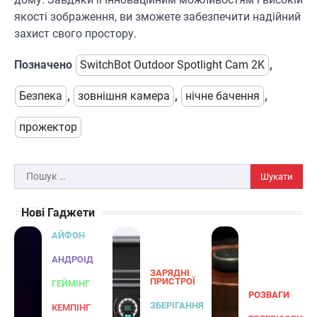
якості зображення, ви зможете забезпечити надійний
Розумні сонячні прожектори AiDot
захист свого простору.
Linkind
В'ячеслав
2024-09-05
Позначено
SwitchBot Outdoor Spotlight Cam 2K
,
AiDot Linkind — це розумні сонячні
Безпека
,
зовнішня камера
,
нічне бачення
,
прожектори, які забезпечують ефективне
3
освітлення вашого подвір'я, саду або…
прожектор
ЗАРЯДНІ ПРИСТРОЇ
ТУРИЗМ
Універсальний дорожній адаптер
Joyroom JR-TCW02 на 65 Вт
Пошук:
В'ячеслав
2024-09-04
Нові Гаджети
Joyroom JR-TCW02 — це універсальний
дорожній адаптер потужністю 65 Вт,
АЙФОН
розроблений для заряджання ваших
4
пристроїв…
АНДРОІД
ЗАРЯДНІ
ГЕЙМІНГ
ПРИСТРОЇ
ГЕЙМІНГ
РОЗВАГИ
Бездротовий контролер 8BitDo Lite
ЗБЕРІГАННЯ
КЕМПІНГ
SE 2.4G для Xbox