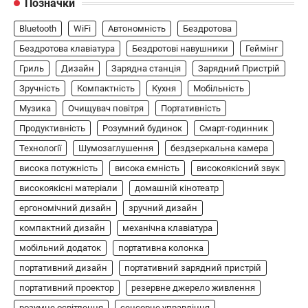
Позначки
ГЕЙМІНГ
Bluetooth
WiFi
Автономність
Бездротова
Бездротовий контролер 8BitDo Lite
SE 2.4G для Xbox
Бездротова клавіатура
Бездротові навушники
Геймінг
Гриль
Дизайн
Зарядна станція
Зарядний Пристрій
В'ячеслав
2024-09-03
Зручність
Компактність
Кухня
Мобільність
8BitDo Lite SE 2.4G — це компактний
бездротовий контролер, розроблений
Музика
Очищувач повітря
Портативність
5
спеціально для Xbox. Завдяки своєму…
Продуктивність
Розумний будинок
Смарт-годинник
АУДІО
КОЛОНКИ
Технології
Шумозаглушення
бездзеркальна камера
Бездротова колонка LG XBOOM Go
висока потужність
висока ємність
високоякісний звук
XG2T
високоякісні матеріали
домашній кінотеатр
В'ячеслав
2024-09-07
ергономічний дизайн
зручний дизайн
LG XBOOM Go XG2T — це компактна
компактний дизайн
механічна клавіатура
бездротова колонка, яка поєднує в собі
мобільний додаток
1
потужний звук…
портативна колонка
портативний дизайн
портативний зарядний пристрій
ЗАРЯДНІ ПРИСТРОЇ
портативний проектор
резервне джерело живлення
Портативна зарядна станція Yoshino
Power B330 SST
розумне освітлення
сенсорне управління