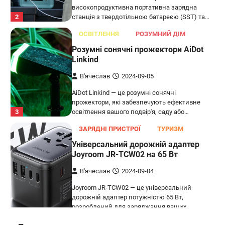
високопродуктивна портативна зарядна
2
станція з твердотільною батареєю (SST) та…
ОСВІТЛЕННЯ
РОЗУМНИЙ ДІМ
Розумні сонячні прожектори AiDot
Linkind
В'ячеслав
2024-09-05
AiDot Linkind — це розумні сонячні
прожектори, які забезпечують ефективне
3
освітлення вашого подвір'я, саду або…
ЗАРЯДНІ ПРИСТРОЇ
ТУРИЗМ
Універсальний дорожній адаптер
Joyroom JR-TCW02 на 65 Вт
В'ячеслав
2024-09-04
Joyroom JR-TCW02 — це універсальний
дорожній адаптер потужністю 65 Вт,
розроблений для заряджання ваших
4
пристроїв…