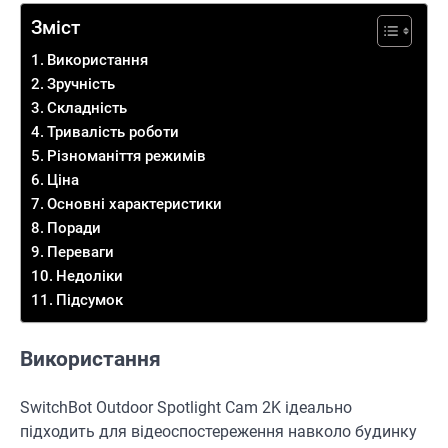
Зміст
Використання
Зручність
Складність
Тривалість роботи
Різноманіття режимів
Ціна
Основні характеристики
Поради
Переваги
Недоліки
Підсумок
Використання
SwitchBot Outdoor Spotlight Cam 2K ідеально
підходить для відеоспостереження навколо будинку