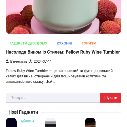
ОСВІТЛЕННЯ
РОЗУМНИЙ ДІМ
Розумні сонячні прожектори AiDot
Linkind
ГАДЖЕТИ ДЛЯ ДОМУ
КУХОННІ
ТУРИЗМ
В'ячеслав
2024-09-05
Насолода Вином із Стилем: Fellow Ruby Wine Tumbler
AiDot Linkind — це розумні сонячні
В'ячеслав
2024-07-11
прожектори, які забезпечують ефективне
Fellow Ruby Wine Tumbler — це витончений та функціональний
3
освітлення вашого подвір'я, саду або…
келих для вина, створений для поціновувачів естетики та
ЗАРЯДНІ ПРИСТРОЇ
ТУРИЗМ
високоякісного смаку. Цей…
Універсальний дорожній адаптер
Joyroom JR-TCW02 на 65 Вт
Пошук:
В'ячеслав
2024-09-04
Нові Гаджети
Joyroom JR-TCW02 — це універсальний
дорожній адаптер потужністю 65 Вт,
АЙФОН
розроблений для заряджання ваших