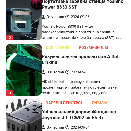
Портативна зарядна станція Yoshino
Power B330 SST
В'ячеслав
2024-09-06
Yoshino Power B330 SST — це
високопродуктивна портативна зарядна
2
станція з твердотільною батареєю (SST) та…
ОСВІТЛЕННЯ
РОЗУМНИЙ ДІМ
Розумні сонячні прожектори AiDot
Linkind
В'ячеслав
2024-09-05
AiDot Linkind — це розумні сонячні
прожектори, які забезпечують ефективне
3
освітлення вашого подвір'я, саду або…
ЗАРЯДНІ ПРИСТРОЇ
ТУРИЗМ
Універсальний дорожній адаптер
Joyroom JR-TCW02 на 65 Вт
В'ячеслав
2024-09-04