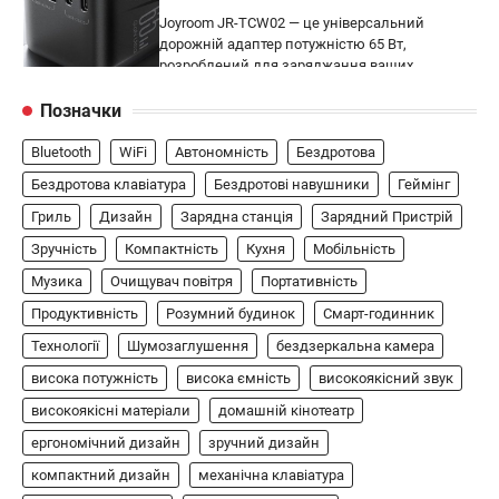
Joyroom JR-TCW02 — це універсальний
дорожній адаптер потужністю 65 Вт,
розроблений для заряджання ваших
4
пристроїв…
Позначки
ГЕЙМІНГ
Bluetooth
WiFi
Автономність
Бездротова
Бездротовий контролер 8BitDo Lite
SE 2.4G для Xbox
Бездротова клавіатура
Бездротові навушники
Геймінг
Гриль
Дизайн
Зарядна станція
Зарядний Пристрій
В'ячеслав
2024-09-03
Зручність
Компактність
Кухня
Мобільність
8BitDo Lite SE 2.4G — це компактний
бездротовий контролер, розроблений
Музика
Очищувач повітря
Портативність
5
спеціально для Xbox. Завдяки своєму…
Продуктивність
Розумний будинок
Смарт-годинник
АУДІО
КОЛОНКИ
Технології
Шумозаглушення
бездзеркальна камера
Бездротова колонка LG XBOOM Go
висока потужність
висока ємність
високоякісний звук
XG2T
високоякісні матеріали
домашній кінотеатр
В'ячеслав
2024-09-07
ергономічний дизайн
зручний дизайн
LG XBOOM Go XG2T — це компактна
компактний дизайн
механічна клавіатура
бездротова колонка, яка поєднує в собі