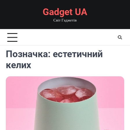
Перейти
Gadget UA
до
вмісту
Світ Гаджетів
Позначка:
естетичний
келих