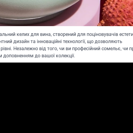
льний келих для вина, створений для поціновувачів естет
нтний дизайн та інноваційні технології, що дозволяють
ні. Незалежно від того, чи ви професійний сомельє, чи п
м доповненням до вашої колекції.