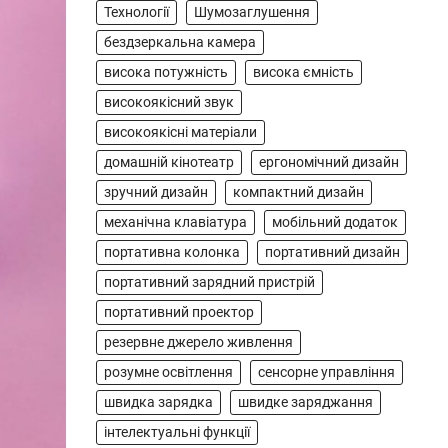
для заряджання ваших
Технології
Шумозаглушення
4
пристроїв…
бездзеркальна камера
ГЕЙМІНГ
висока потужність
висока ємність
Бездротовий контролер
високоякісний звук
8BitDo Lite SE 2.4G для
високоякісні матеріали
Xbox
домашній кінотеатр
ергономічний дизайн
В'ячеслав
2024-09-03
зручний дизайн
компактний дизайн
8BitDo Lite SE 2.4G — це
механічна клавіатура
мобільний додаток
компактний бездротовий
портативна колонка
портативний дизайн
контролер, розроблений
спеціально для Xbox. Завдяки
портативний зарядний пристрій
5
своєму…
портативний проектор
АУДІО
КОЛОНКИ
резервне джерело живлення
Бездротова колонка LG
розумне освітлення
сенсорне управління
XBOOM Go XG2T
швидка зарядка
швидке заряджання
В'ячеслав
2024-09-07
інтелектуальні функції