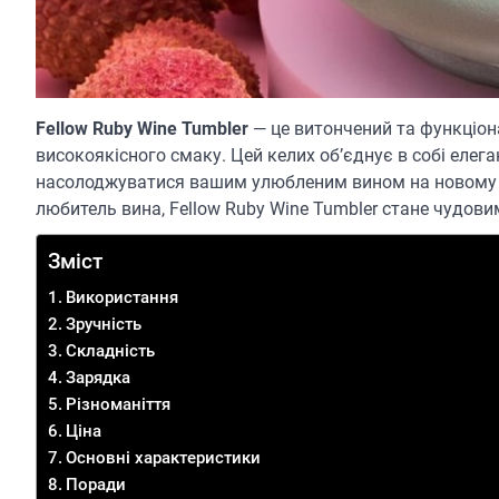
Fellow Ruby Wine Tumbler
— це витончений та функціона
високоякісного смаку. Цей келих об’єднує в собі елега
насолоджуватися вашим улюбленим вином на новому рів
любитель вина, Fellow Ruby Wine Tumbler стане чудови
Зміст
Використання
Зручність
Складність
Зарядка
Різноманіття
Ціна
Основні характеристики
Поради