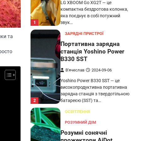
LG XBOOM Go XG2T — це
компактна бездротова колонка,
яка поєднує в собі потужний
1
звук…
ЗАРЯДНІ ПРИСТРОЇ
ики та
Портативна зарядна
станція Yoshino Power
росто
B330 SST
В'ячеслав
2024-09-06
Yoshino Power B330 SST — це
високопродуктивна портативна
зарядна станція з твердотільною
2
батареєю (SST) та…
ОСВІТЛЕННЯ
РОЗУМНИЙ ДІМ
Розумні сонячні
прожектори AiDot