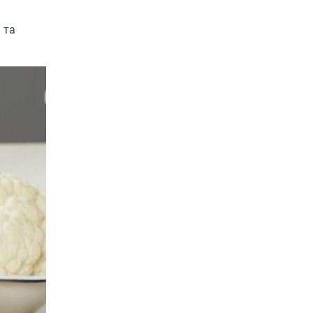
прожектори AiDot
Linkind
 та
В'ячеслав
2024-09-05
AiDot Linkind — це розумні сонячні
прожектори, які забезпечують
ефективне освітлення вашого
3
подвір'я, саду або…
ЗАРЯДНІ ПРИСТРОЇ
ТУРИЗМ
Універсальний
дорожній адаптер
Joyroom JR-TCW02 на
65 Вт
В'ячеслав
2024-09-04
Joyroom JR-TCW02 — це
універсальний дорожній адаптер
потужністю 65 Вт, розроблений