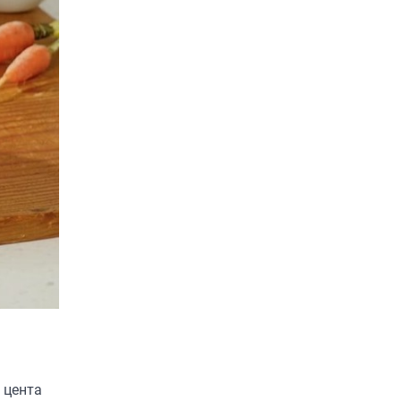
для заряджання ваших
4
пристроїв…
ГЕЙМІНГ
Бездротовий контролер
8BitDo Lite SE 2.4G для
Xbox
В'ячеслав
2024-09-03
8BitDo Lite SE 2.4G — це
компактний бездротовий
контролер, розроблений
спеціально для Xbox. Завдяки
5
своєму…
 цента