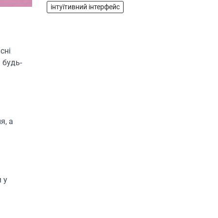
інтуїтивний інтерфейс
LG XBOOM Go XG2T — це
компактна бездротова колонка,
яка поєднує в собі потужний
1
звук…
сні
ЗАРЯДНІ ПРИСТРОЇ
 будь-
Портативна зарядна
станція Yoshino Power
B330 SST
В'ячеслав
2024-09-06
я, а
Yoshino Power B330 SST — це
високопродуктивна портативна
зарядна станція з твердотільною
2
батареєю (SST) та…
ОСВІТЛЕННЯ
 у
РОЗУМНИЙ ДІМ
Розумні сонячні