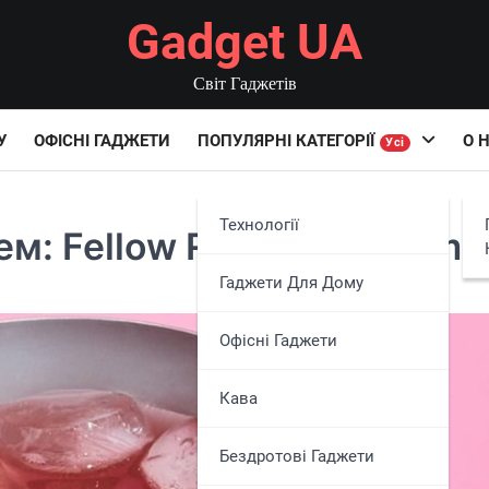
Gadget UA
Світ Гаджетів
У
ОФІСНІ ГАДЖЕТИ
ПОПУЛЯРНІ КАТЕГОРІЇ
О 
Усі
Технології
м: Fellow Ruby Wine Tumb
Гаджети Для Дому
Офісні Гаджети
Кава
Бездротові Гаджети