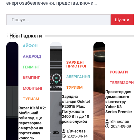
ЗАРЯДНІ ПРИСТРОЇ
ТУРИЗМ
енергозабезпечення, представляючи…
Універсальний дорожній адаптер
Joyroom JR-TCW02 на 65 Вт
Пошук:
В'ячеслав
2024-09-04
Нові Гаджети
Joyroom JR-TCW02 — це універсальний
дорожній адаптер потужністю 65 Вт,
АЙФОН
розроблений для заряджання ваших
4
пристроїв…
АНДРОІД
ЗАРЯДНІ
ГЕЙМІНГ
ПРИСТРОЇ
ГЕЙМІНГ
РОЗВАГИ
Бездротовий контролер 8BitDo Lite
ЗБЕРІГАННЯ
КЕМПІНГ
SE 2.4G для Xbox
ТЕЛЕВІЗОРИ
ТУРИЗМ
МОБІЛЬНІ
Проектор для
В'ячеслав
2024-09-03
Зарядна
домашнього
ТУРИЗМ
станція Oukitel
кінотеатру
8BitDo Lite SE 2.4G — це компактний
P2001E Plus:
Yaber K3
Razer Kishi V2:
бездротовий контролер, розроблений
Потужність
Series Premier
Мобільний
5
спеціально для Xbox. Завдяки своєму…
2400 Вт і до 10
геймпад, що
років служби
В'ячеслав
перетворює
АУДІО
КОЛОНКИ
2024-09-09
смартфон на
В'ячеслав
портативну
Бездротова колонка LG XBOOM Go
2025-04-14
консоль