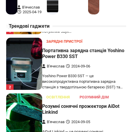
XG2T
В'ячеслав
В'ячеслав
2024-09-07
2025-04-19
LG XBOOM Go XG2T — це компактна
Трендові гаджети
бездротова колонка, яка поєднує в собі
1
потужний звук…
ЗАРЯДНІ ПРИСТРОЇ
Портативна зарядна станція Yoshino
Power B330 SST
В'ячеслав
2024-09-06
Yoshino Power B330 SST — це
високопродуктивна портативна зарядна
2
станція з твердотільною батареєю (SST) та…
ОСВІТЛЕННЯ
РОЗУМНИЙ ДІМ
Розумні сонячні прожектори AiDot
Linkind
В'ячеслав
2024-09-05
AiDot Linkind — це розумні сонячні