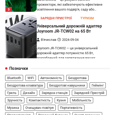
прожектори, які забезпечують ефективне
3
освітлення вашого подвір'я, саду або…
ЗАРЯДНІ ПРИСТРОЇ
ТУРИЗМ
Універсальний дорожній адаптер
Joyroom JR-TCW02 на 65 Вт
В'ячеслав
2024-09-04
Joyroom JR-TCW02 — це універсальний
дорожній адаптер потужністю 65 Вт,
розроблений для заряджання ваших
4
пристроїв…
Позначки
ГЕЙМІНГ
Bluetooth
WiFi
Автономність
Бездротова
Бездротовий контролер 8BitDo Lite
SE 2.4G для Xbox
Бездротова клавіатура
Бездротові навушники
Геймінг
Гриль
Дизайн
Зарядна станція
Зарядний Пристрій
В'ячеслав
2024-09-03
Зручність
Компактність
Кухня
Мобільність
8BitDo Lite SE 2.4G — це компактний
бездротовий контролер, розроблений
Музика
Очищувач повітря
Портативність
5
спеціально для Xbox. Завдяки своєму…