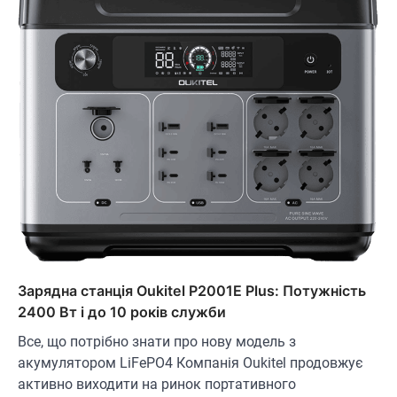
ОСВІТЛЕННЯ
РОЗУМНИЙ ДІМ
Розумні сонячні прожектори AiDot
Linkind
Зарядна станція Oukitel P2001E Plus: Потужність
В'ячеслав
2024-09-05
2400 Вт і до 10 років служби
AiDot Linkind — це розумні сонячні
Все, що потрібно знати про нову модель з
прожектори, які забезпечують ефективне
акумулятором LiFePO4 Компанія Oukitel продовжує
3
освітлення вашого подвір'я, саду або…
активно виходити на ринок портативного