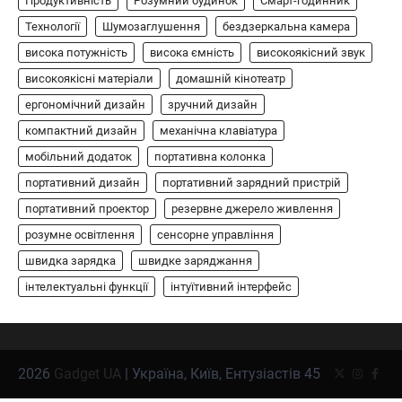
Продуктивність
Розумний будинок
Смарт-годинник
АУДІО
КОЛОНКИ
Технології
Шумозаглушення
бездзеркальна камера
Бездротова колонка LG XBOOM Go
висока потужність
висока ємність
високоякісний звук
XG2T
високоякісні матеріали
домашній кінотеатр
В'ячеслав
2024-09-07
ергономічний дизайн
зручний дизайн
LG XBOOM Go XG2T — це компактна
компактний дизайн
механічна клавіатура
бездротова колонка, яка поєднує в собі
мобільний додаток
1
потужний звук…
портативна колонка
портативний дизайн
портативний зарядний пристрій
ЗАРЯДНІ ПРИСТРОЇ
портативний проектор
резервне джерело живлення
Портативна зарядна станція Yoshino
Power B330 SST
розумне освітлення
сенсорне управління
швидка зарядка
швидке заряджання
В'ячеслав
2024-09-06
інтелектуальні функції
інтуїтивний інтерфейс
Yoshino Power B330 SST — це
високопродуктивна портативна зарядна
2
станція з твердотільною батареєю (SST) та…
ОСВІТЛЕННЯ
РОЗУМНИЙ ДІМ
2026
Gadget UA
| Україна, Київ, Ентузіастів 45
Twitter
Instagr
Face
Розумні сонячні прожектори AiDot